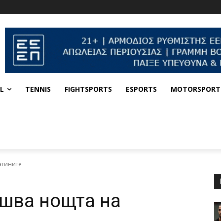
L
TENNIS
FIGHTSPORTS
ESPORTS
MOTORSPORT
атините
ршва нощта на