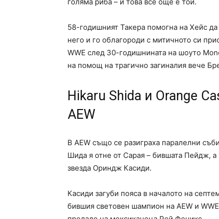
голяма риба – и това все още е той.
58-годишният Такера помогна на Хейс да 
него и го облагороди с митичното си при
WWE след 30-годишнината на шоуто Monda
на помощ на трагично загиналия вече Бре
Hikaru Shida и Orange C
AEW
В AEW също се разиграха паралелни събит
Шида я отне от Сарая – бившата Пейдж, а
звезда Ориндж Касиди.
Касиди загуби пояса в началото на септем
бившия световен шампион на AEW и WWE 
предаде на мексиканеца Рей Феникс.