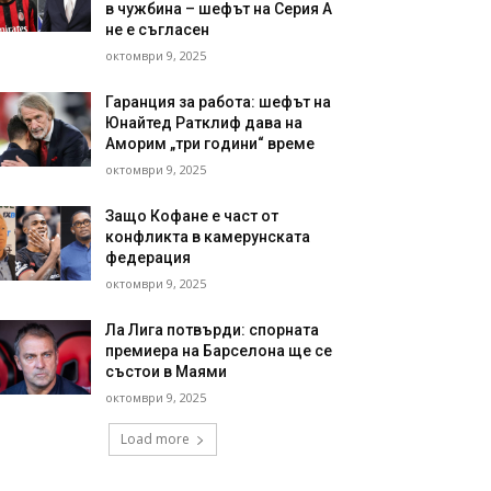
в чужбина – шефът на Серия А
не е съгласен
октомври 9, 2025
Гаранция за работа: шефът на
Юнайтед Ратклиф дава на
Аморим „три години“ време
октомври 9, 2025
Защо Кофане е част от
конфликта в камерунската
федерация
октомври 9, 2025
Ла Лига потвърди: спорната
премиера на Барселона ще се
състои в Маями
октомври 9, 2025
Load more