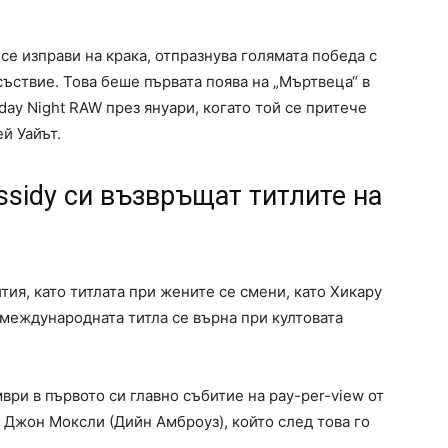
се изправи на крака, отпразнува голямата победа с
съствие. Това беше първата поява на „Мъртвеца“ в
y Night RAW през януари, когато той се притече
й Уайът.
assidy си възвръщат титлите на
ия, като титлата при жените се смени, като Хикару
 международната титла се върна при култовата
ври в първото си главно събитие на pay-per-view от
Джон Моксли (Дийн Амброуз), който след това го