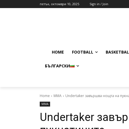
петък, октомври 10, 2025
Sign in / Join
HOME
FOOTBALL
BASKETBAL
БЪЛГАРСКИ
Home
MMA
Undertaker завършва нощта на пукн
MMA
Undertaker завъ