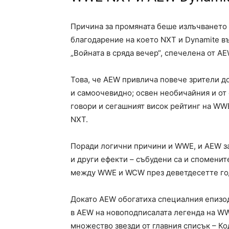
Причина за промяната беше излъчването 
благодарение на което NXT и Dynamite въ
„Войната в сряда вечер“, спечелена от AE
Това, че AEW привлича повече зрители до
и самоочевидно; освен необичайния и от 
говори и сегашният висок рейтинг на WWE
NXT.
Поради логични причини и WWE, и AEW за
и други ефекти – събудени са и споменит
между WWE и WCW през деветдесетте го
Докато AEW обогатиха специалния епизод 
в AEW на новоподписалата легенда на WW
множество звезди от главния списък – Ко