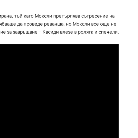
ирана, тъй като Моксли претърпява сътресение на
ябваше да проведе реванша, но Моксли все още не
 за завръщане – Касиди влезе в ролята и спечели.