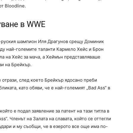
т Bloodline.
туване в WWE
о-руския шампион Иля Драгунов срещу Доминик
ду най-големите таланти Кармело Хейс и Брон
ла на Хейс за мача, а Хеймън представляваше
и на Брейкър.
е отрази, след което Брейкър ядосано преби
ликата, като обяви, че е най-големият „Bad Ass“ в
който е подал заявление за патент на тази титла в
s“. Членът на Залата на славата, който се оттегли
 удари и му съобщи, че в езерото все още има по-