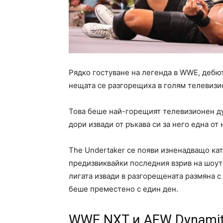
Рядко гостуване на легенда в WWE, дебют
нещата се разгорещиха в голям телевизи
Това беше най-горещият телевизионен ду
дори извади от ръкава си за него една от
The Undertaker се появи изненадващо кат
предизвиквайки последния взрив на шоуто
лигата извади в разгорещената размяна с
беше преместено с един ден.
WWE NXT и AEW Dynamit