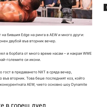
 на бившия Edge на ринга в AEW и много други:
онен двубой във вторник вечер.
ел в борбата от много време насам – и накрая WWE
 най-големите си икони.
о гост в предаването NXT в сряда вечер,
 във вторник. Това беше последният коз, който
 конкурентната AEW, чието основно шоу Dynamite
e в горещ дуел