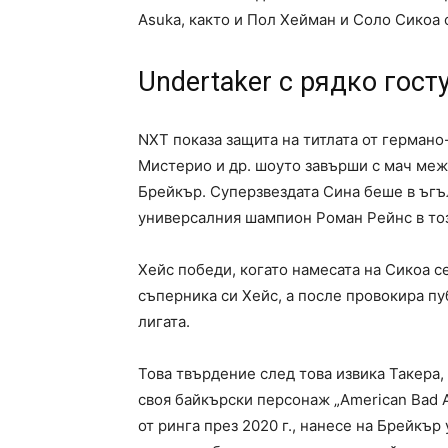
Asuka, както и Пол Хейман и Соло Сикоа о
Undertaker с рядко гос
NXT показа защита на титлата от герман
Мистерио и др. шоуто завърши с мач меж
Брейкър. Суперзвездата Сина беше в ъгъ
универсалния шампион Роман Рейнс в тоз
Хейс победи, когато намесата на Сикоа с
съперника си Хейс, а после провокира пуб
лигата.
Това твърдение след това извика Такера, 
своя байкърски персонаж „American Bad As
от ринга през 2020 г., нанесе на Брейкър