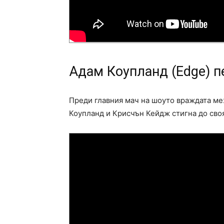
Адам Коупланд (Edge) 
Преди главния мач на шоуто враждата ме
Коупланд и Крисчън Кейдж стигна до сво