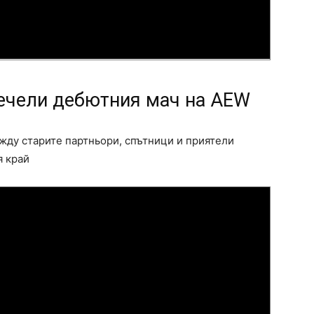
печели дебютния мач на AEW
жду старите партньори, спътници и приятели
я край