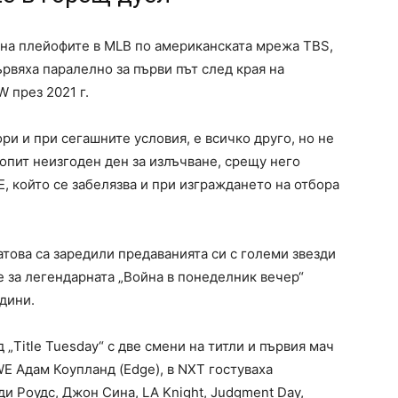
на плейофите в MLB по американската мрежа TBS,
рвяха паралелно за първи път след края на
W през 2021 г.
ри и при сегашните условия, е всичко друго, но не
опит неизгоден ден за излъчване, срещу него
, който се забелязва и при изграждането на отбора
това са заредили предаванията си с големи звезди
е за легендарната „Война в понеделник вечер“
дини.
„Title Tuesday“ с две смени на титли и първия мач
E Адам Коупланд (Edge), в NXT гостуваха
ди Роудс, Джон Сина, LA Knight, Judgment Day,