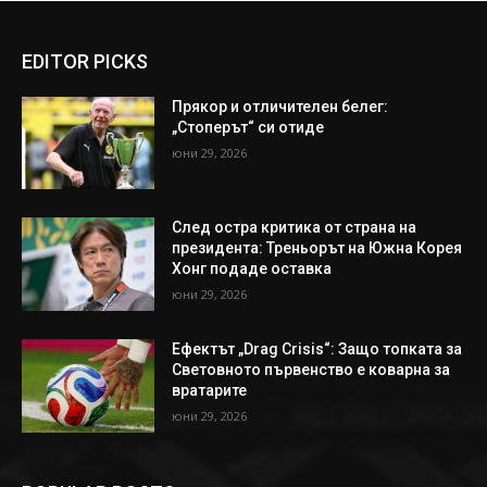
EDITOR PICKS
Прякор и отличителен белег:
„Стоперът“ си отиде
юни 29, 2026
След остра критика от страна на
президента: Треньорът на Южна Корея
Хонг подаде оставка
юни 29, 2026
Ефектът „Drag Crisis“: Защо топката за
Световното първенство е коварна за
вратарите
юни 29, 2026