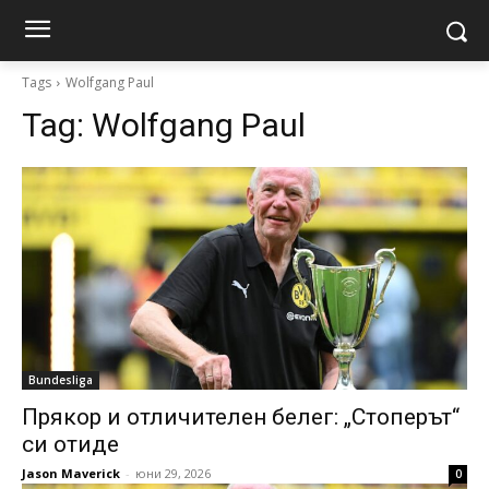
Tags
Wolfgang Paul
Tag:
Wolfgang Paul
Bundesliga
Прякор и отличителен белег: „Стоперът“
си отиде
Jason Maverick
-
юни 29, 2026
0