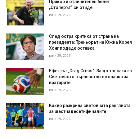
Прякор и отличителен белег:
„Стоперът“ си отиде
юни 29, 2026
След остра критика от страна на
президента: Треньорът на Южна Корея
Хонг подаде оставка
юни 29, 2026
Ефектът „Drag Crisis“: Защо топката за
Световното първенство е коварна за
вратарите
юни 29, 2026
Какво разкрива световната ранглиста
за шестнадесетифиналите
юни 29, 2026