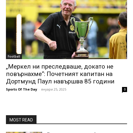
Football
„Меркел ни преследваше, докато не
повърнахме“: Почетният капитан на
Дортмунд Паул навършва 85 години
Sports Of The Day
-
януари 25, 2025
0
MOST READ