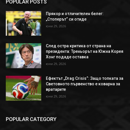
POPULAR POSTS
Прякор и отличителен белег:
„Стоперът“ си отиде
юни 29, 2026
След остра критика от страна на
президента: Треньорът на Южна Корея
Хонг подаде оставка
юни 29, 2026
Ефектът „Drag Crisis“: Защо топката за
Световното първенство е коварна за
вратарите
юни 29, 2026
POPULAR CATEGORY