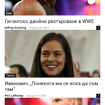
MMA
Гигантско двойно разтърсване в WWE
Jeffrey Gooding
-
януари 24, 2024
0
Tennis
Иванович: „Понякога ми се иска да съм
там“
Phil Laffertey
-
януари 14, 2024
0