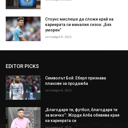
Стоунс мислеше да сложи край на
кариерата си миналия сезон: „Бях
уморен“
октомври 8, 2025
EDITOR PICKS
Символът Бой: Еберл признава
планове за продажба
октомври 8, 2025
„Благодаря ти, футбол, благодаря ти
за всичко“: Жорди Алба обявява края
на кариерата си
октомври 8, 2025