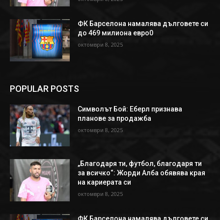
ФК Барселона намалява дълговете си
до 469 милиона евро0
октомври 8, 2025
POPULAR POSTS
Символът Бой: Еберл признава
планове за продажба
октомври 8, 2025
„Благодаря ти, футбол, благодаря ти
за всичко“: Жорди Алба обявява края
на кариерата си
октомври 8, 2025
ФК Барселона намалява дълговете си