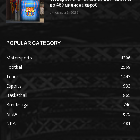
до 469 милиона евро0
октомври 8, 2025
POPULAR CATEGORY
Motorsports
4306
Football
2569
Tennis
1443
Esports
933
Basketball
865
Bundesliga
746
MMA
679
NBA
481