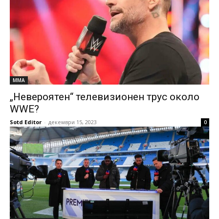
MMA
„Невероятен“ телевизионен трус около
WWE?
Sotd Editor
-
декември 15, 2023
0