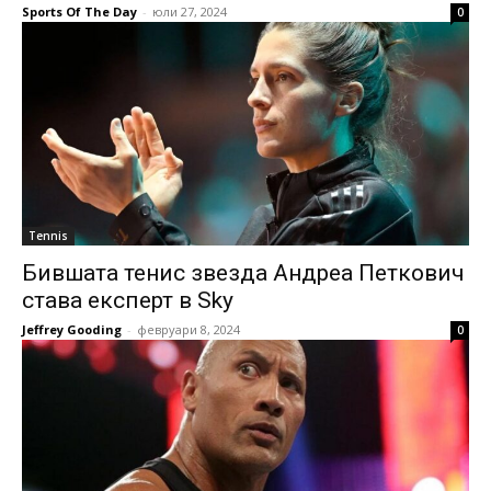
Sports Of The Day
-
юли 27, 2024
0
Tennis
Бившата тенис звезда Андреа Петкович
става експерт в Sky
Jeffrey Gooding
-
февруари 8, 2024
0