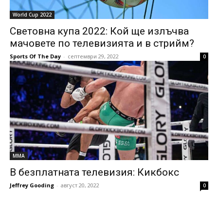
World Cup 2022
Световна купа 2022: Кой ще излъчва
мачовете по телевизията и в стрийм?
Sports Of The Day
-
септември 29, 2022
0
MMA
В безплатната телевизия: Кикбокс
Jeffrey Gooding
-
август 20, 2022
0