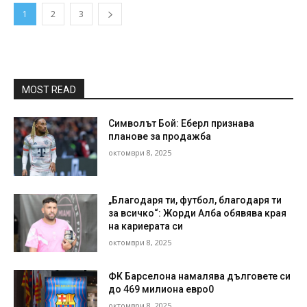
1
2
3
MOST READ
Символът Бой: Еберл признава
планове за продажба
октомври 8, 2025
„Благодаря ти, футбол, благодаря ти
за всичко“: Жорди Алба обявява края
на кариерата си
октомври 8, 2025
ФК Барселона намалява дълговете си
до 469 милиона евро0
октомври 8, 2025