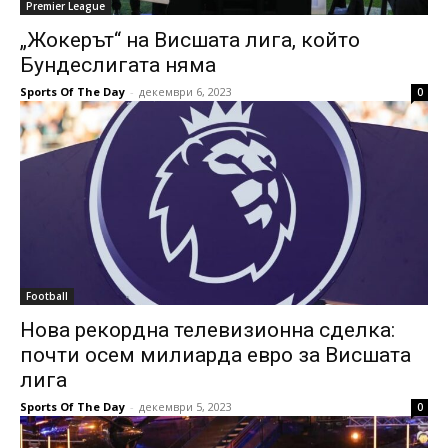
Premier League
„Жокерът“ на Висшата лига, който
Бундеслигата няма
Sports Of The Day
-
декември 6, 2023
0
Football
Нова рекордна телевизионна сделка:
почти осем милиарда евро за Висшата
лига
Sports Of The Day
-
декември 5, 2023
0