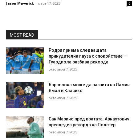
Jason Maverick
-
март 17, 2025
0
MOST READ
Родри приема следващата
принудителна пауза с спокойствие –
Гуардиола разбива рекорда
октомври 7, 2025
Барселона може да разчита на Ламин
Ямал в Класико
октомври 7, 2025
Сан Марино пред вратата: Арнаутович
преследва рекорда на Полстер
октомври 7, 2025