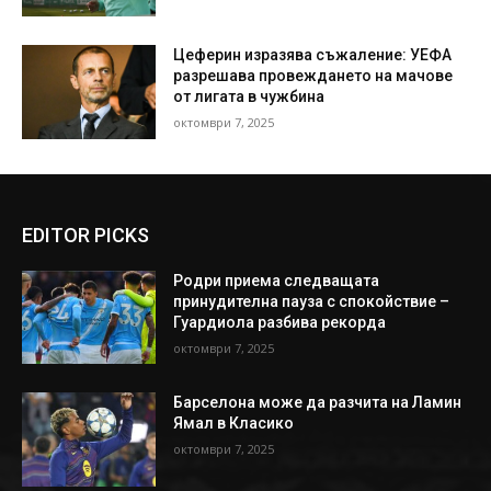
Цеферин изразява съжаление: УЕФА
разрешава провеждането на мачове
от лигата в чужбина
октомври 7, 2025
EDITOR PICKS
Родри приема следващата
принудителна пауза с спокойствие –
Гуардиола разбива рекорда
октомври 7, 2025
Барселона може да разчита на Ламин
Ямал в Класико
октомври 7, 2025