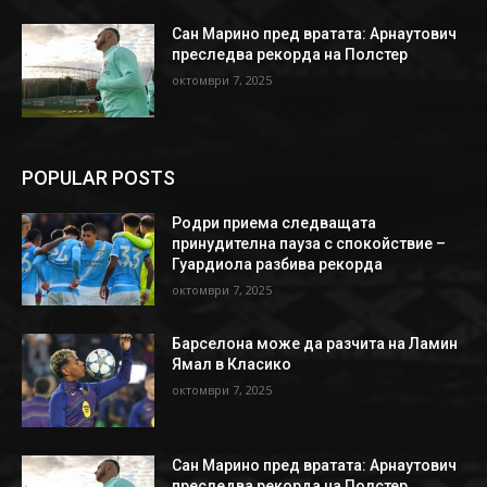
Сан Марино пред вратата: Арнаутович
преследва рекорда на Полстер
октомври 7, 2025
POPULAR POSTS
Родри приема следващата
принудителна пауза с спокойствие –
Гуардиола разбива рекорда
октомври 7, 2025
Барселона може да разчита на Ламин
Ямал в Класико
октомври 7, 2025
Сан Марино пред вратата: Арнаутович
преследва рекорда на Полстер