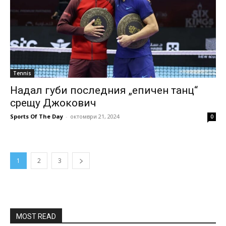
Tennis
Надал губи последния „епичен танц“
срещу Джокович
Sports Of The Day
-
октомври 21, 2024
0
1
2
3
MOST READ