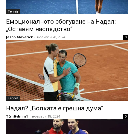
Tennis
Емоционалното сбогуване на Надал:
„Оставям наследство“
Jason Maverick
-
ноември 20, 2024
0
Tennis
Надал? „Болката е грешна дума“
T0m@dmin1
-
ноември 18, 2024
0