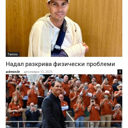
Tennis
Надал разкрива физически проблеми
admin3r
-
декември 13, 2025
0