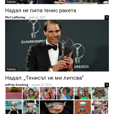
Tennis
Надал не пипа тенис ракета
Phil Laffertey
-
май 26, 2025
0
Tennis
Надал: „Тенисът не ми липсва“
Jeffrey Gooding
-
април 22, 2025
0