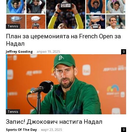
Tennis
План за церемонията на French Open за
Надал
Jeffrey Gooding
-
април 19, 2025
0
Tennis
Запис! Джокович настига Надал
Sports Of The Day
-
март 23, 2025
0