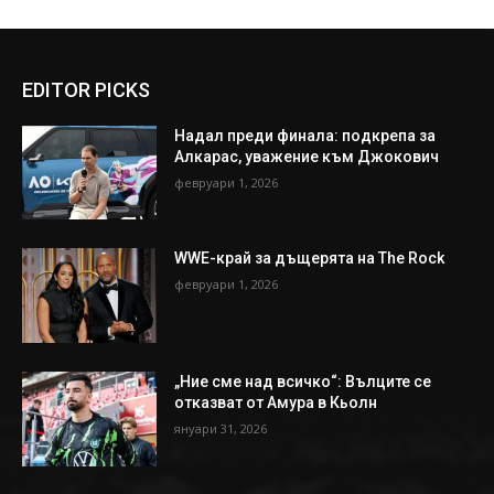
EDITOR PICKS
Надал преди финала: подкрепа за
Алкарас, уважение към Джокович
февруари 1, 2026
WWE-край за дъщерята на The Rock
февруари 1, 2026
„Ние сме над всичко“: Вълците се
отказват от Амура в Кьолн
януари 31, 2026