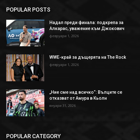
POPULAR POSTS
Надал преди финала: подкрепа за
Алкарас, уважение към Джокович
февруари 1, 2026
WWE-край за дъщерята на The Rock
февруари 1, 2026
„Ние сме над всичко“: Вълците се
отказват от Амура в Кьолн
януари 31, 2026
POPULAR CATEGORY