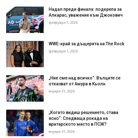
Надал преди финала: подкрепа за
Алкарас, уважение към Джокович
февруари 1, 2026
WWE-край за дъщерята на The Rock
февруари 1, 2026
„Ние сме над всичко“: Вълците се
отказват от Амура в Кьолн
януари 31, 2026
„Когато видиш решението, става
ясно“: Следваща рокада на
вратарското място в ПСЖ?
януари 31, 2026