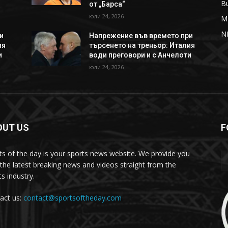
B
от „Барса“
юли 24, 2026
M
N
и
Напрежение във времето при
ия
търсенето на треньор: Италия
и
води преговори и с Анчелоти
юли 24, 2026
OUT US
F
ts of the day is your sports news website. We provide you
 the latest breaking news and videos straight from the
s industry.
act us:
contact@sportsoftheday.com