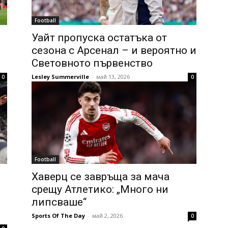
Football
Уайт пропуска остатъка от
сезона с Арсенал – и вероятно и
Световното първенство
Lesley Summerville
-
май 13, 2026
0
0
Football
Хаверц се завръща за мача
срещу Атлетико: „Много ни
липсваше“
Sports Of The Day
-
май 2, 2026
0