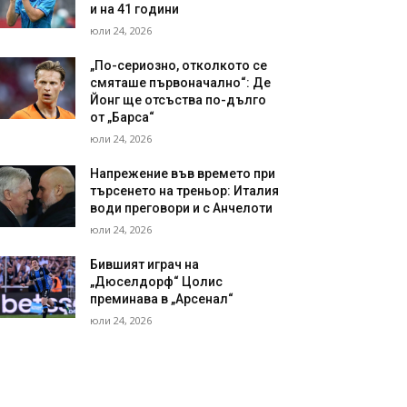
и на 41 години
юли 24, 2026
„По-сериозно, отколкото се
смяташе първоначално“: Де
Йонг ще отсъства по-дълго
от „Барса“
юли 24, 2026
Напрежение във времето при
търсенето на треньор: Италия
води преговори и с Анчелоти
юли 24, 2026
Бившият играч на
„Дюселдорф“ Цолис
преминава в „Арсенал“
юли 24, 2026