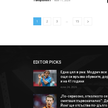
T0m@dmin1
-
май 11, 2026
...
1
2
3
15
EDITOR PICKS
Една цел в ума: Модрич все
още си връзва обувките, до
и на 41 години
юли 24, 2026
„По-сериозно, отколкото се
смяташе първоначално“: Д
Йонг ще отсъства по-дълго