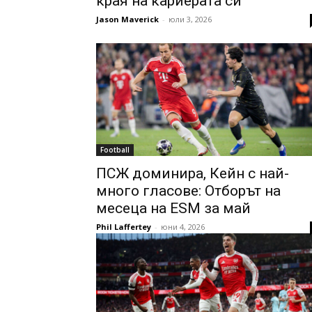
края на кариерата си
Jason Maverick
-
юли 3, 2026
Football
ПСЖ доминира, Кейн с най-
много гласове: Отборът на
месеца на ESM за май
Phil Laffertey
-
юни 4, 2026