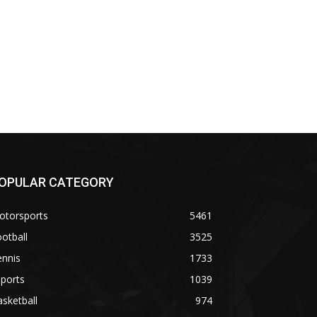
OPULAR CATEGORY
otorsports
5461
otball
3525
ennis
1733
ports
1039
sketball
974