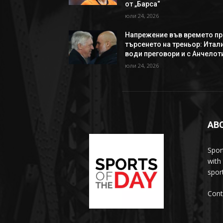
от „Барса“
юли 24, 2026
Напрежение във времето пр
търсенето на треньор: Итал
води преговори и с Анчелот
юли 24, 2026
AB
Spor
with
sport
Cont