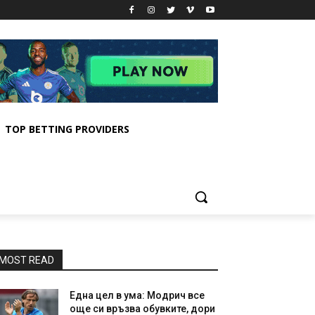
TOP BETTING PROVIDERS
MOST READ
Една цел в ума: Модрич все
още си връзва обувките, дори