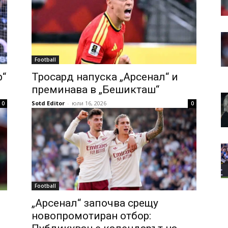
Football
ф“
Тросард напуска „Арсенал“ и
преминава в „Бешикташ“
Sotd Editor
-
юли 16, 2026
0
0
Football
„Арсенал“ започва срещу
и
новопромотиран отбор: