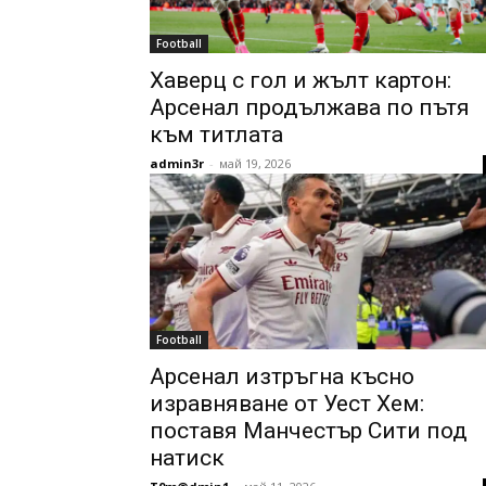
Football
Хаверц с гол и жълт картон:
Арсенал продължава по пътя
към титлата
admin3r
-
май 19, 2026
Football
Арсенал изтръгна късно
изравняване от Уест Хем:
поставя Манчестър Сити под
натиск