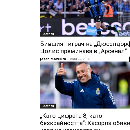
Football
Бившият играч на „Дюселдор
Цолис преминава в „Арсенал“
Jason Maverick
-
юли 24, 2026
Football
„Като цифрата 8, като
безкрайността“: Касорла обяв