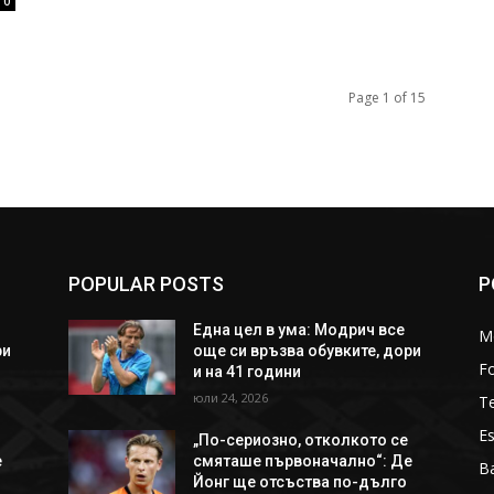
0
Page 1 of 15
POPULAR POSTS
P
Една цел в ума: Модрич все
M
ри
още си връзва обувките, дори
Fo
и на 41 години
юли 24, 2026
T
Es
„По-сериозно, отколкото се
е
смяташе първоначално“: Де
Ba
Йонг ще отсъства по-дълго