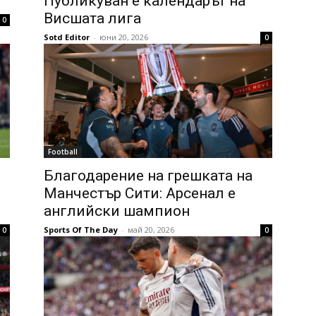
Публикуван е календарът на
Висшата лига
0
Sotd Editor
-
юни 20, 2026
0
Football
Благодарение на грешката на
Манчестър Сити: Арсенал е
английски шампион
Sports Of The Day
-
май 20, 2026
0
0