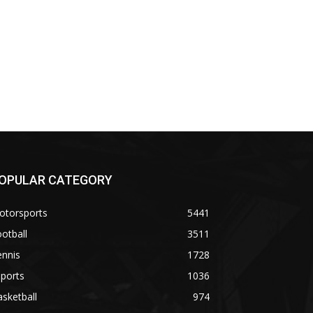
OPULAR CATEGORY
otorsports
5441
otball
3511
ennis
1728
ports
1036
sketball
974