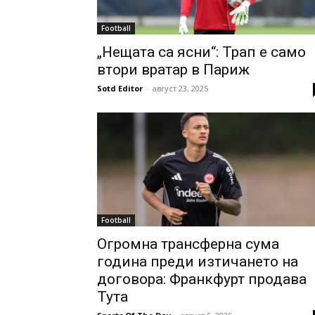
Football
„Нещата са ясни“: Трап е само
втори вратар в Париж
Sotd Editor
-
август 23, 2025
Football
Огромна трансферна сума
година преди изтичането на
договора: Франкфурт продава
Тута