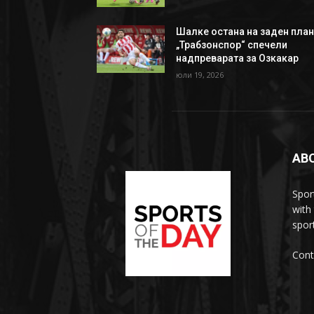
Шалке остана на заден план
„Трабзонспор“ спечели
надпреварата за Озкакар
юли 19, 2026
AB
Spor
with
sport
Cont