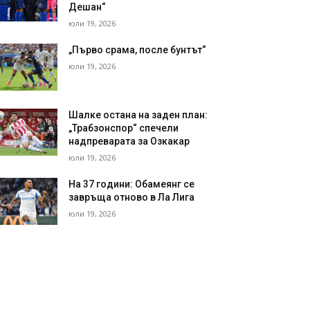
Дешан“
юли 19, 2026
„Първо срама, после бунтът“
юли 19, 2026
Шалке остана на заден план:
„Трабзонспор“ спечели
надпреварата за Озкакар
юли 19, 2026
На 37 години: Обамеянг се
завръща отново в Ла Лига
юли 19, 2026