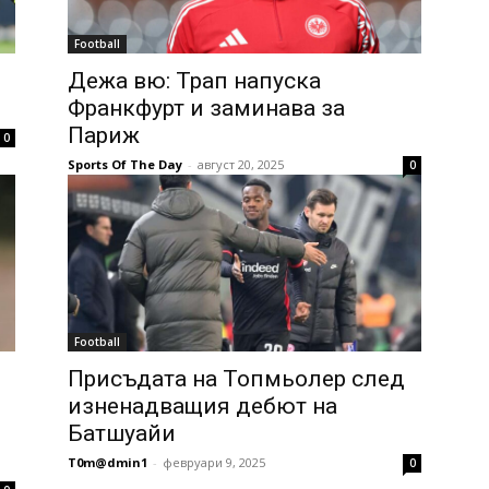
Football
Дежа вю: Трап напуска
Франкфурт и заминава за
Париж
0
Sports Of The Day
-
август 20, 2025
0
Football
Присъдата на Топмьолер след
изненадващия дебют на
Батшуайи
T0m@dmin1
-
февруари 9, 2025
0