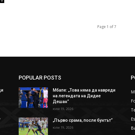
0
Page 1 of 7
POPULAR POSTS
P
ди
Мбапе: „Това няма да навреди
M
на легендата на Дидие
Fo
Дешан“
юли 19, 2026
T
Es
“
„Първо срама, после бунтът“
юли 19, 2026
Ba