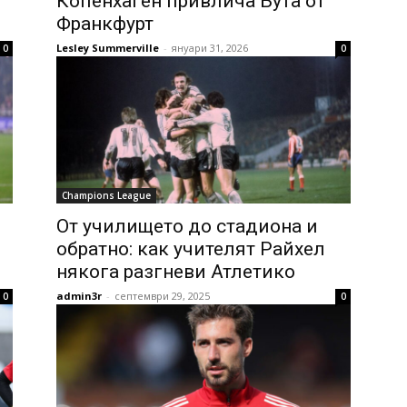
Копенхаген привлича Бута от
Франкфурт
Lesley Summerville
-
януари 31, 2026
0
0
Champions League
От училището до стадиона и
обратно: как учителят Райхел
някога разгневи Атлетико
admin3r
-
септември 29, 2025
0
0