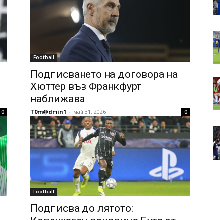
Football
Подписването на договора на
Хюттер във Франкфурт
наближава
T0m@dmin1
-
май 31, 2026
0
0
Football
Подписва до лятото: