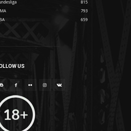
undesliga
815
MA
793
BA
659
OLLOW US