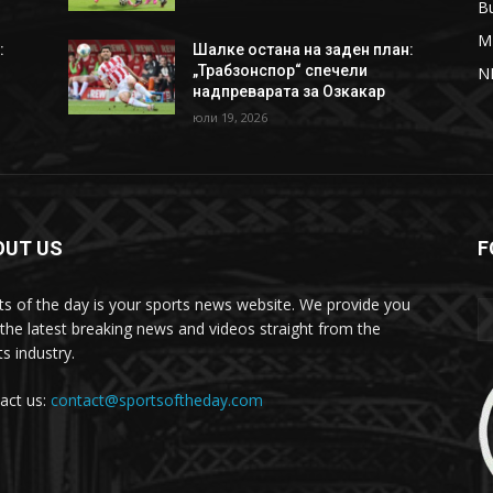
B
M
:
Шалке остана на заден план:
„Трабзонспор“ спечели
N
надпреварата за Озкакар
юли 19, 2026
OUT US
F
ts of the day is your sports news website. We provide you
 the latest breaking news and videos straight from the
s industry.
act us:
contact@sportsoftheday.com