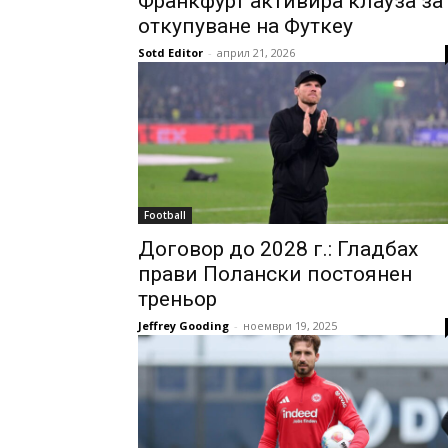
Франкфурт активира клауза за
откупуване на Футкеу
Sotd Editor
-
април 21, 2026
Football
Договор до 2028 г.: Гладбах
прави Полански постоянен
треньор
Jeffrey Gooding
-
ноември 19, 2025