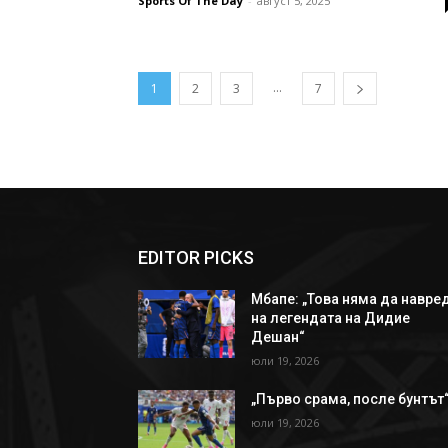
Sports Of The Day
-
август 5, 2025
...
1
2
3
7
EDITOR PICKS
Мбапе: „Това няма да навре
на легендата на Дидие
Дешан“
юли 19, 2026
„Първо срама, после бунтът
юли 19, 2026