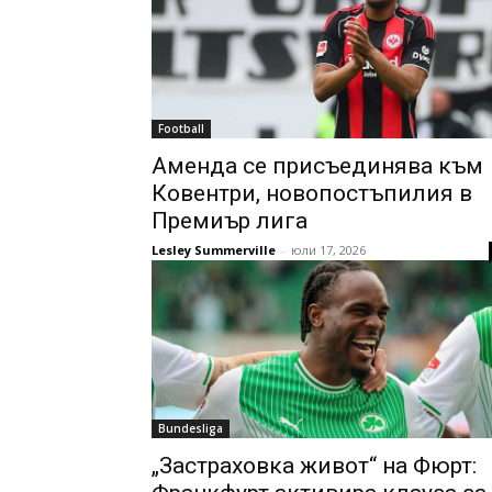
Football
Аменда се присъединява към
Ковентри, новопостъпилия в
Премиър лига
Lesley Summerville
-
юли 17, 2026
Bundesliga
„Застраховка живот“ на Фюрт: