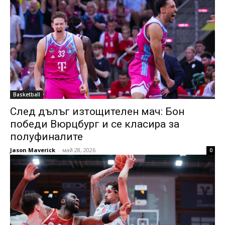
Basketball
След дълъг изтощителен мач: Бон
победи Вюрцбург и се класира за
полуфиналите
Jason Maverick
-
май 28, 2026
0