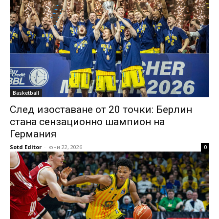
Basketball
След изоставане от 20 точки: Берлин
стана сензационно шампион на
Германия
Sotd Editor
-
юни 22, 2026
0