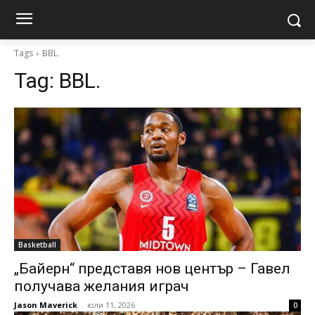
Tags
BBL.
Tag:
BBL.
Basketball
„Байерн“ представя нов център – Гавел
получава желания играч
Jason Maverick
-
юли 11, 2026
0