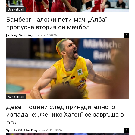
Basketball
Бамберг наложи пети мач: „Алба“
пропусна втория си мачбол
Jeffrey Gooding
-
юни 7, 2026
0
Basketball
Девет години след принудителното
изпадане: „Феникс Хаген“ се завръща в
ББЛ
Sports Of The Day
-
май 31, 2026
0