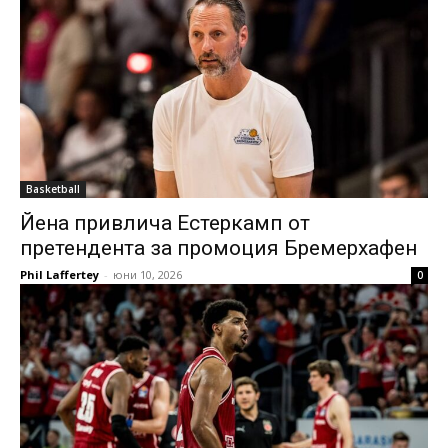
Basketball
Йена привлича Естеркамп от
претендента за промоция Бремерхафен
Phil Laffertey
-
юни 10, 2026
0