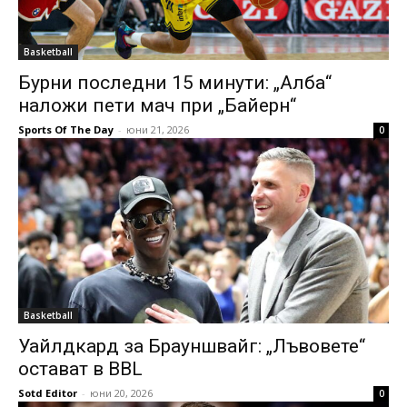
Basketball
Бурни последни 15 минути: „Алба“
наложи пети мач при „Байерн“
Sports Of The Day
-
юни 21, 2026
0
Basketball
Уайлдкард за Брауншвайг: „Лъвовете“
остават в BBL
Sotd Editor
-
юни 20, 2026
0