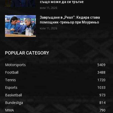
също може да си тръгне
юли 11, 2026
Завръщане в „Реал“: Кедира става
помощник-треньор при Моуриньо
юли 11, 2026
POPULAR CATEGORY
Motorsports
5409
Football
3488
Tennis
1720
Esports
1033
Basketball
973
Bundesliga
814
MMA
790