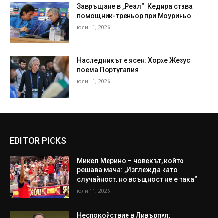
Завръщане в „Реал“: Кедира става
помощник-треньор при Моуриньо
юли 11, 2026
Наследникът е ясен: Хорхе Жезус
поема Португалия
юли 11, 2026
EDITOR PICKS
Микел Мерино – човекът, който
решава мача: „Изглежда като
случайност, но всъщност не е така“
юли 11, 2026
Неспокойствие в Ливърпул: