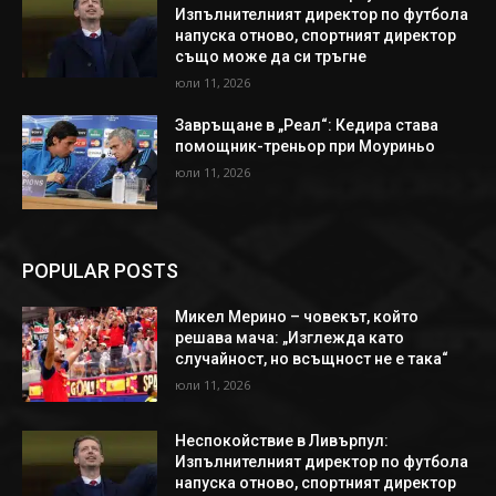
Изпълнителният директор по футбола
напуска отново, спортният директор
също може да си тръгне
юли 11, 2026
Завръщане в „Реал“: Кедира става
помощник-треньор при Моуриньо
юли 11, 2026
POPULAR POSTS
Микел Мерино – човекът, който
решава мача: „Изглежда като
случайност, но всъщност не е така“
юли 11, 2026
Неспокойствие в Ливърпул:
Изпълнителният директор по футбола
напуска отново, спортният директор