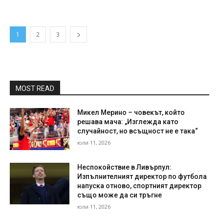
1
2
3
MOST READ
Микел Мерино – човекът, който
решава мача: „Изглежда като
случайност, но всъщност не е така“
юли 11, 2026
Неспокойствие в Ливърпул:
Изпълнителният директор по футбола
напуска отново, спортният директор
също може да си тръгне
юли 11, 2026