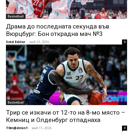
Basketball
Драма до последната секунда във
Вюрцбург: Бон открадна мач №3
Sotd Editor
-
май 23, 2026
0
Basketball
Трир се изкачи от 12-то на 8-мо място –
Кемниц и Олденбург отпаднаха
T0m@dmin1
-
май 11, 2026
0