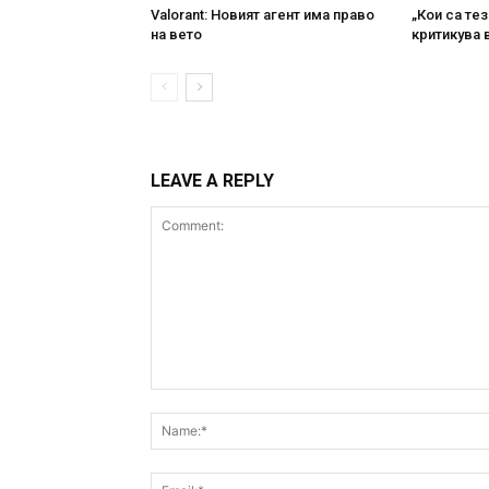
Valorant: Новият агент има право
„Кои са тез
на вето
критикува в
LEAVE A REPLY
Comment: