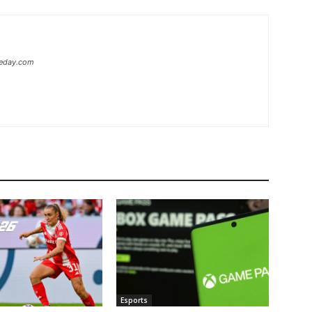
heday.com
Esports