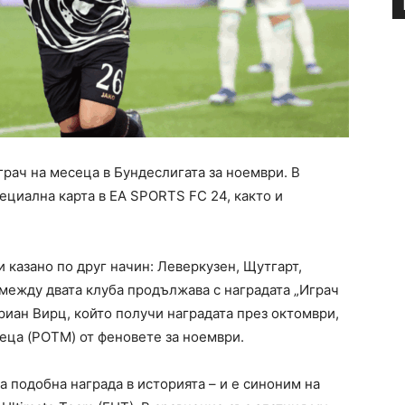
грач на месеца в Бундеслигата за ноември. В
пециална карта в EA SPORTS FC 24, както и
ли казано по друг начин: Леверкузен, Щутгарт,
между двата клуба продължава с наградата „Играч
риан Вирц, който получи наградата през октомври,
еца (POTM) от феновете за ноември.
а подобна награда в историята – и е синоним на