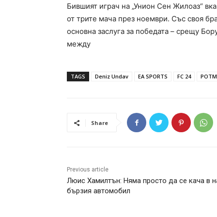
Бившият играч на „Унион Сен Жилоаз“ вк
от трите мача през ноември. Със своя бр
основна заслуга за победата – срещу Бор
между
TAGS
Deniz Undav
EA SPORTS
FC 24
POTM
Share
Previous article
Люис Хамилтън: Няма просто да се кача в н
бързия автомобил