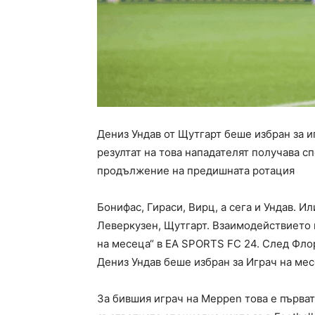
Дениз Ундав от Щутгарт беше избран за и
резултат на това нападателят получава с
продължение на предишната ротация
Бонифас, Гираси, Вирц, а сега и Ундав. И
Леверкузен, Щутгарт. Взаимодействието 
на месеца“ в EA SPORTS FC 24. След Фло
Дениз Ундав беше избран за Играч на мес
За бившия играч на Meppen това е първат