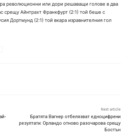
ара революционни или дори решаващи голове в два
ас срещу Айнтрахт Франкфурт (2:1) той беше с
усия Дортмунд (2:1) той вкара изравнителния гол
Next article
ай-
Братята Вагнер отбелязват едноцифрени
резултати: Орландо отново разочарова срещу
Бостън