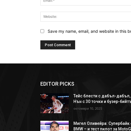
Save my name, email, and website in this b
EDITOR PICKS
Тейс блести с дабъл-дабъл,
Нън с 30 точки и бузер-бийт
октомври 10, 2025
Мигел Оливейра: Супербайк 
BMW – и тест пилот за Moto