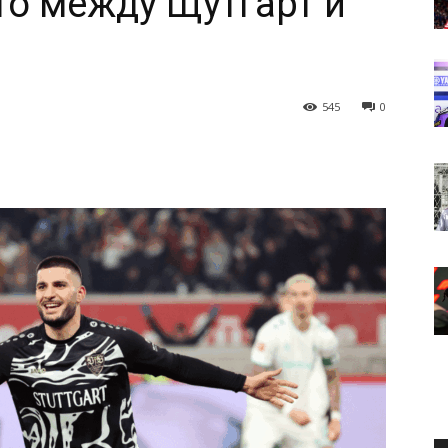
о между Щутгарт и
545
0