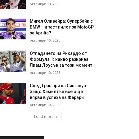
октомври 10, 2025
Мигел Оливейра: Супербайк с
BMW – и тест пилот за MotoGP
за Aprilia?
октомври 10, 2025
Отпадането на Рикардо от
Формула 1: какво разкрива
Лиам Лоусън за този момент
октомври 10, 2025
След Гран при на Сингапур:
Защо Хамилтън все още
вярва в успеха на Ферари
октомври 10, 2025
Load more