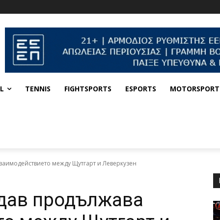
L
TENNIS
FIGHTSPORTS
ESPORTS
MOTORSPORT
взаимодействието между Щутгарт и Леверкузен
ндав продължава