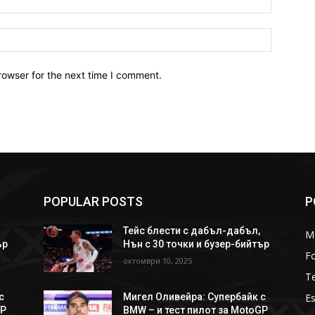
Website:
rowser for the next time I comment.
POPULAR POSTS
P
Тейс блести с дабъл-дабъл,
M
ър
Нън с 30 точки и бузер-бийтър
Fo
октомври 10, 2025
T
Es
с
Мигел Оливейра: Супербайк с
GP
BMW – и тест пилот за MotoGP