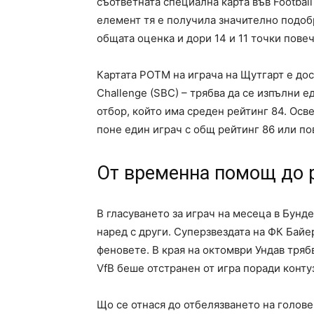
съответната специална карта във Football
елемент тя е получила значително подоб
общата оценка и дори 14 и 11 точки пове
Картата POTM на играча на Щутгарт е дос
Challenge (SBC) – трябва да се изпълни е
отбор, който има среден рейтинг 84. Осв
поне един играч с общ рейтинг 86 или п
От временна помощ до р
В гласуването за играч на месеца в Бунд
наред с други. Суперзвездата на ФК Байе
феновете. В края на октомври Ундав тряб
VfB беше отстранен от игра поради конту
Що се отнася до отбелязването на голове