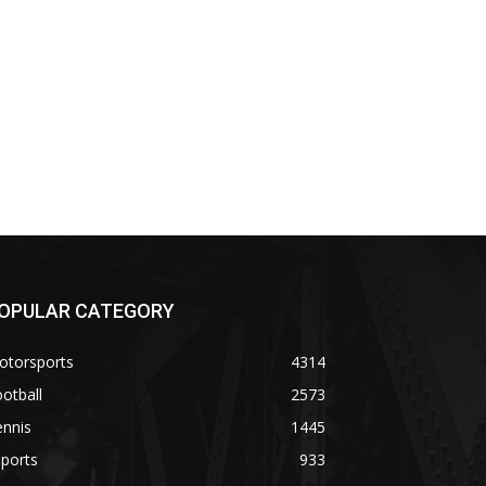
OPULAR CATEGORY
otorsports
4314
otball
2573
ennis
1445
ports
933