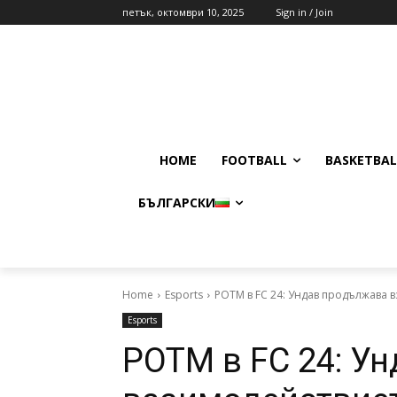
петък, октомври 10, 2025
Sign in / Join
HOME
FOOTBALL
BASKETBAL
БЪЛГАРСКИ
Home
Esports
POTM в FC 24: Ундав продължава 
Esports
POTM в FC 24: У