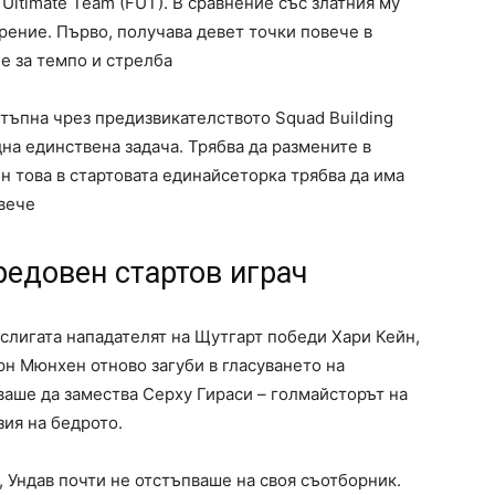
 Ultimate Team (FUT). В сравнение със златния му
рение. Първо, получава девет точки повече в
че за темпо и стрелба
тъпна чрез предизвикателството Squad Building
дна единствена задача. Трябва да размените в
ен това в стартовата единайсеторка трябва да има
овече
едовен стартов играч
еслигата нападателят на Щутгарт победи Хари Кейн,
рн Мюнхен отново загуби в гласуването на
ваше да замества Серху Гираси – голмайсторът на
зия на бедрото.
, Ундав почти не отстъпваше на своя съотборник.