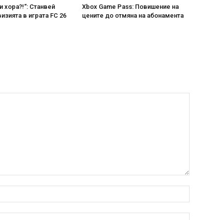
и хора?!“: Станвей
Xbox Game Pass: Повишение на
изията в играта FC 26
цените до отмяна на абонамента
Name:*
Email:*