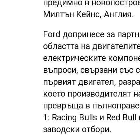
предимно в новопострое
Милтън Кейнс, Англия.
Ford допринесе за партн
областта на двигателит
електрическите компонен
въпроси, свързани със со
първият двигател, разра
което производителят н
превръща в пълноправе
1: Racing Bulls и Red Bul
заводски отбори.