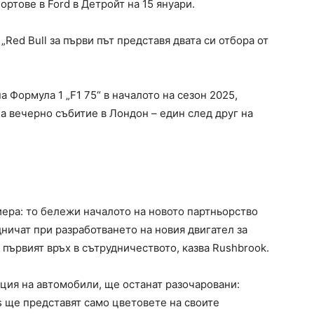
ртове в Ford в Детройт на 15 януари.
Red Bull за първи път представя двата си отбора от
 Формула 1 „F1 75“ в началото на сезон 2025,
на вечерно събитие в Лондон – един след друг на
иера: то бележи началото на новото партньорство
дничат при разработването на новия двигател за
 първият връх в сътрудничеството, казва Rushbrook.
ация на автомобили, ще останат разочаровани:
ls ще представят само цветовете на своите