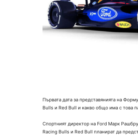
Първата дата за представянията на Формул
Bulls и Red Bull и какво общо има с това 
Спортният директор на Ford Марк Рашбрук
Racing Bulls и Red Bull планират да предс