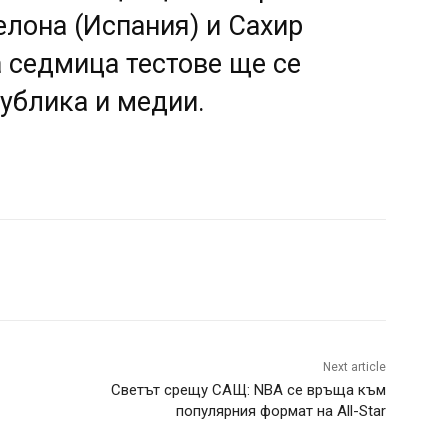
елона (Испания) и Сахир
а седмица тестове ще се
публика и медии.
Next article
Светът срещу САЩ: NBA се връща към
популярния формат на All-Star