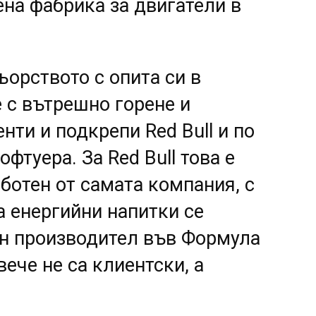
на фабрика за двигатели в
ьорството с опита си в
е с вътрешно горене и
ти и подкрепи Red Bull и по
фтуера. За Red Bull това е
ботен от самата компания, с
а енергийни напитки се
н производител във Формула
l вече не са клиентски, а