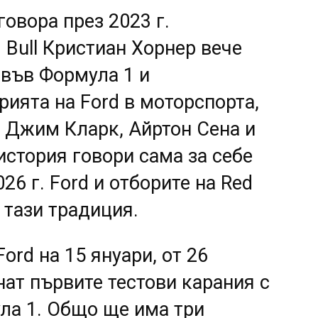
овора през 2023 г.
 Bull Кристиан Хорнер вече
 във Формула 1 и
рията на Ford в моторспорта,
о Джим Кларк, Айртон Сена и
история говори сама за себе
026 г. Ford и отборите на Red
 тази традиция.
ord на 15 януари, от 26
нат първите тестови карания с
ла 1. Общо ще има три