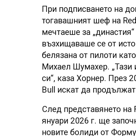
При подписването на дог
тогавашният шеф на Red
мечтаеше за „династия“
възхищаваше се от исто
белязана от пилоти кат
Михаел Шумахер. „Тази 
си“, каза Хорнер. През 2
Bull искат да продължат
След представянето на F
януари 2026 г. ще започ
новите болиди от Форму