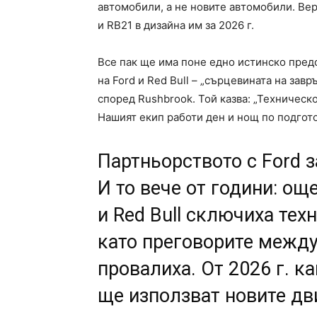
автомобили, а не новите автомобили. Ве
и RB21 в дизайна им за 2026 г.
Все пак ще има поне едно истинско пред
на Ford и Red Bull – „сърцевината на завр
според Rushbrook. Той казва: „Техническ
Нашият екип работи ден и нощ по подготов
Партньорството с Ford з
И то вече от години: още
и Red Bull сключиха тех
като преговорите между 
провалиха. От 2026 г. как
ще използват новите дви