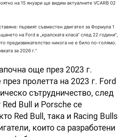
роятно на 15 януари ще видим актуалните VCARB 02
ставяне: първият съвместен двигател за Формула 1
ъщането на Ford в „кралската класа“ след 22 години“,
ото предизвикателство никога не е било по-голямо.
ката за 2026 г.“
апочна още през 2023 г.
 през пролетта на 2023 г. Ford
ническо сътрудничество, след
Red Bull и Porsche се
то Red Bull, така и Racing Bulls
гатели, които са разработени