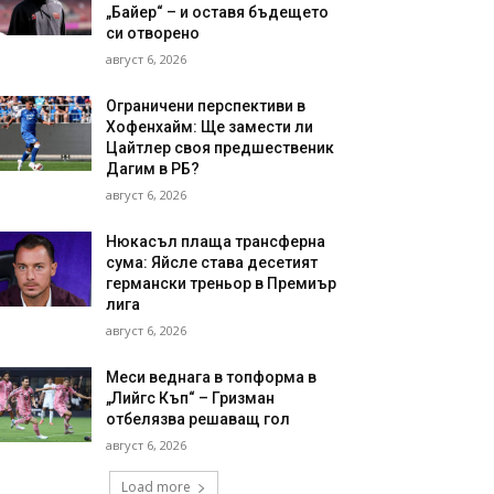
„Байер“ – и оставя бъдещето
си отворено
август 6, 2026
Ограничени перспективи в
Хофенхайм: Ще замести ли
Цайтлер своя предшественик
Дагим в РБ?
август 6, 2026
Нюкасъл плаща трансферна
сума: Яйсле става десетият
германски треньор в Премиър
лига
август 6, 2026
Меси веднага в топформа в
„Лийгс Къп“ – Гризман
отбелязва решаващ гол
август 6, 2026
Load more