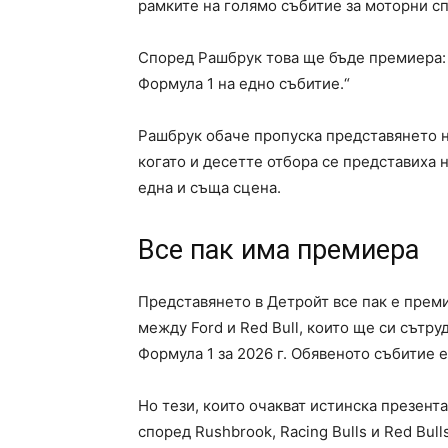
рамките на голямо събитие за моторни спо
Според Рашбрук това ще бъде премиера: „
Формула 1 на едно събитие.“
Рашбрук обаче пропуска представянето на
когато и десетте отбора се представиха 
една и съща сцена.
Все пак има премиера
Представянето в Детройт все пак е прем
между Ford и Red Bull, които ще си сътру
Формула 1 за 2026 г. Обявеното събитие е
Но тези, които очакват истинска презент
според Rushbrook, Racing Bulls и Red Bul