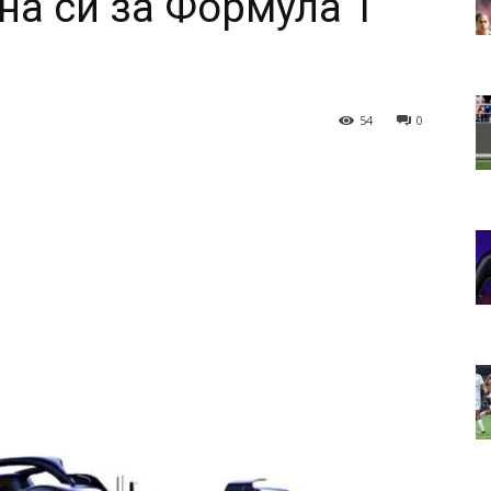
на си за Формула 1
54
0