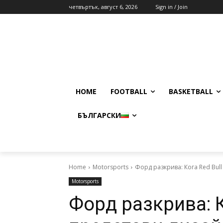
четвъртък, август 6, 2026
Sign in / Join
HOME
FOOTBALL
BASKETBALL
БЪЛГАРСКИ
Home
Motorsports
Форд разкрива: Кога Red Bull
Motorsports
Форд разкрива: К