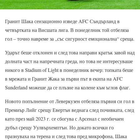
Гранит Шака сензационно изведе AFC Съндърланд в
четвъртката на Висшата лига. В понеделник той отбеляза
гол – точно навреме за „със сигурност емоционална“ среща.
Ударът беше отклонен и след това направи кратък завой над
долната част на напречната греда, но това не интересуваше
никого в Stadium of Light в понеделник вечер: топката беше
в мрежата и Гранит Жака за първи път в екипа на AFC
Sunderland можеше да се плъзне на колене към ъглов флаг.
Новото попълнение от Леверкузен отбеляза първия си гол в
Премиър Лийг срещу Евертън веднага след почивката, след
като през май 2023 г. се сбогува с Арсенал с необичаен
дубъл срещу Уулвърхемптън. Но докато всички го
празнуваха на терена и след това пред микрофона, Шака