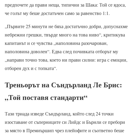
предпочете да прави неща, типични за Шака: Той се ядоса,
че голът му беше достатъчен само за равенство 1:1.
„Първите 25 минути не бяха достатъчно добри, допуснахме
небрежни грешки, твърде много на това ниво“, критикува
капитанът и се чувства „наполовина разочарован,
наполовина доволен“. Едва след почивката отборът му
„направи точно това, което ни прави силни: игра с емоции,
отборен дух и с топката“.
Треньорът на Съндърланд Ле Брис:
„Той поставя стандарти“
Тази триада изведе Съндърланд, който след 24 точки
изоставане от съперниците си Лийдс и Бърнли се пребори
за място в Премиършип чрез плейофите и съответно беше