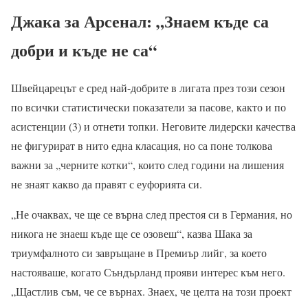
Джака за Арсенал: „Знаем къде са
добри и къде не са“
Швейцарецът е сред най-добрите в лигата през този сезон
по всички статистически показатели за пасове, както и по
асистенции (3) и отнети топки. Неговите лидерски качества
не фигурират в нито една класация, но са поне толкова
важни за „черните котки“, които след години на лишения
не знаят какво да правят с еуфорията си.
„Не очаквах, че ще се върна след престоя си в Германия, но
никога не знаеш къде ще се озовеш“, казва Шака за
триумфалното си завръщане в Премиър лийг, за което
настояваше, когато Съндърланд прояви интерес към него.
„Щастлив съм, че се върнах. Знаех, че целта на този проект