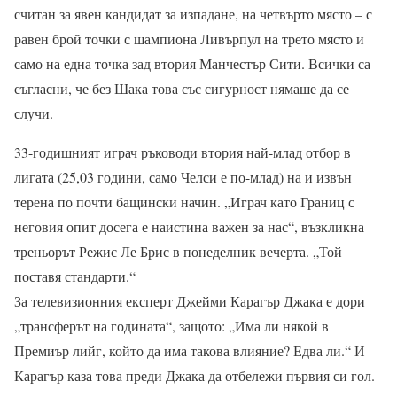
считан за явен кандидат за изпадане, на четвърто място – с
равен брой точки с шампиона Ливърпул на трето място и
само на една точка зад втория Манчестър Сити. Всички са
съгласни, че без Шака това със сигурност нямаше да се
случи.
33-годишният играч ръководи втория най-млад отбор в
лигата (25,03 години, само Челси е по-млад) на и извън
терена по почти бащински начин. „Играч като Границ с
неговия опит досега е наистина важен за нас“, възкликна
треньорът Режис Ле Брис в понеделник вечерта. „Той
поставя стандарти.“
За телевизионния експерт Джейми Карагър Джака е дори
„трансферът на годината“, защото: „Има ли някой в
Премиър лийг, който да има такова влияние? Едва ли.“ И
Карагър каза това преди Джака да отбележи първия си гол.