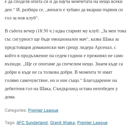
е да споделя опита си и да науча момчетата на нещо всеки
ден.“ И, разбира се, „винаги е хубаво да вкараш първия си
гол за нов клуб“.
В събота вечер (18:30 ч.) идва старият му клуб: „За мен това
със сигурност ще бъде емоционален мач“, казва Шака за
предстоящия домакински мач срещу лидера Арсенал, с
който в продължение на седем години е преживял не само
възходи. „Ще се опитаме да спечелим нещо. Знаем къде са
добри и къде не са толкова добри. В момента те имат
голямо самочувствие, но и ние също.“ Благодарение на
дебютния гол на Шака, Съндърланд остава непобеден у
дома.
Categories:
Premier League
Tags:
AFC Sunderland
,
Granit Xhaka
,
Premier League