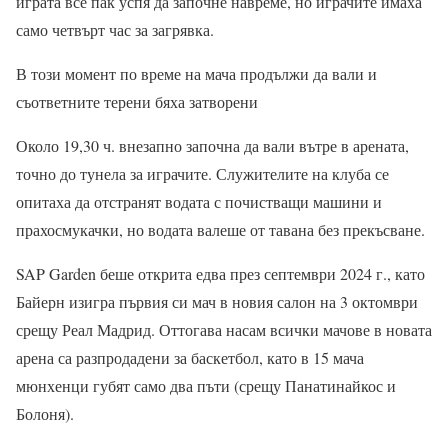
играта все пак успя да започне навреме, но играчите имаха
само четвърт час за загрявка.
В този момент по време на мача продължи да вали и
съответните терени бяха затворени
Около 19,30 ч. внезапно започна да вали вътре в арената,
точно до тунела за играчите. Служителите на клуба се
опитаха да отстранят водата с почистващи машини и
прахосмукачки, но водата валеше от тавана без прекъсване.
SAP Garden беше открита едва през септември 2024 г., като
Байерн изигра първия си мач в новия салон на 3 октомври
срещу Реал Мадрид. Оттогава насам всички мачове в новата
арена са разпродадени за баскетбол, като в 15 мача
мюнхенци губят само два пъти (срещу Панатинайкос и
Болоня).