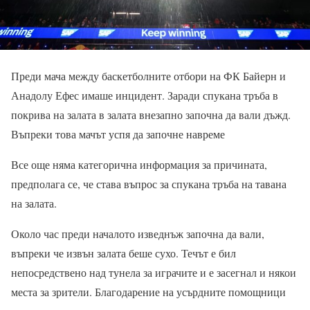
Преди мача между баскетболните отбори на ФК Байерн и
Анадолу Ефес имаше инцидент. Заради спукана тръба в
покрива на залата в залата внезапно започна да вали дъжд.
Въпреки това мачът успя да започне навреме
Все още няма категорична информация за причината,
предполага се, че става въпрос за спукана тръба на тавана
на залата.
Около час преди началото изведнъж започна да вали,
въпреки че извън залата беше сухо. Течът е бил
непосредствено над тунела за играчите и е засегнал и някои
места за зрители. Благодарение на усърдните помощници