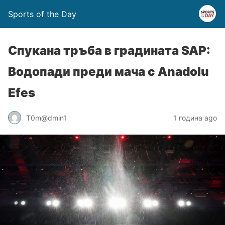
Sports of the Day
Спукана тръба в градината SAP:
Водопади преди мача с Anadolu
Efes
T0m@dmin1
1 година ago