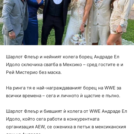
Шарлот Флеър и нейният колега борец Андраде Ел
Идоло сключиха сватба в Мексико – сред гостите е и
Рей Мистерио без маска.
На ринга тя е най-награждаваният борец на WWE за
всички времена – сега и личното ѝ щастие е пълно.
Шарлот Флеър и бившият ѝ колега от WWE Андраде Ел
Идоло, който сега работи в конкурентната
организация AEW, се ожениха в петък в мексиканския