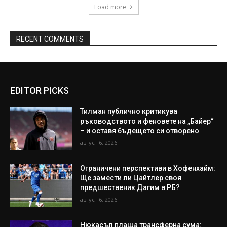
Load more
RECENT COMMENTS
EDITOR PICKS
Тилман публично критикува
ръководството и феновете на „Байер“
– и оставя бъдещето си отворено
август 6, 2026
Ограничени перспективи в Хофенхайм:
Ще замести ли Цайтлер своя
предшественик Дагим в РБ?
август 6, 2026
Нюкасъл плаща трансферна сума: