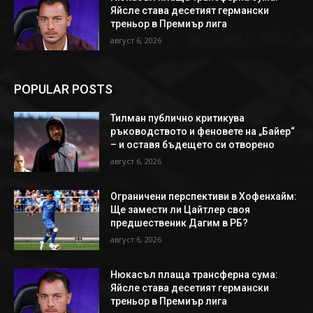
Яйсле става десетият германски
треньор в Премиър лига
август 6, 2026
POPULAR POSTS
Тилман публично критикува
ръководството и феновете на „Байер“
– и оставя бъдещето си отворено
август 6, 2026
Ограничени перспективи в Хофенхайм:
Ще замести ли Цайтлер своя
предшественик Дагим в РБ?
август 6, 2026
Нюкасъл плаща трансферна сума:
Яйсле става десетият германски
треньор в Премиър лига