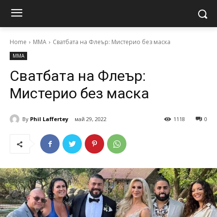
Home
MMA
Сватбата на Флеър: Мистерио без маска
MMA
Сватбата на Флеър:
Мистерио без маска
By
Phil Laffertey
май 29, 2022
1118
0