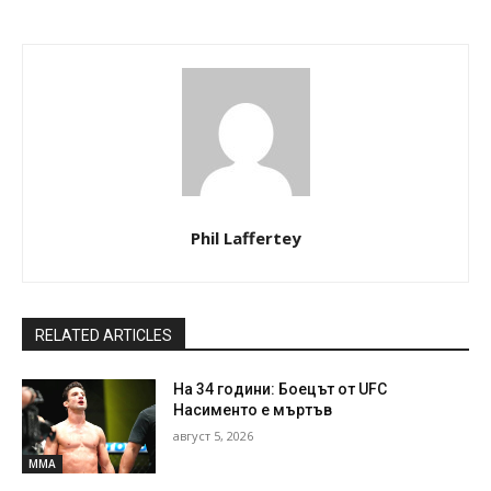
Phil Laffertey
RELATED ARTICLES
На 34 години: Боецът от UFC
Насименто е мъртъв
август 5, 2026
MMA