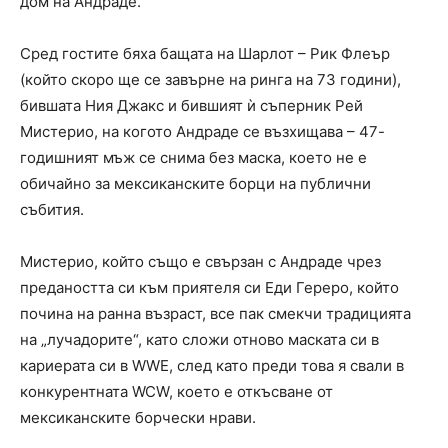
дом на Андраде.
Сред гостите бяха бащата на Шарлот – Рик Флеър
(който скоро ще се завърне на ринга на 73 години),
бившата Ния Джакс и бившият ѝ съперник Рей
Мистерио, на когото Андраде се възхищава – 47-
годишният мъж се снима без маска, което не е
обичайно за мексиканските борци на публични
събития.
Мистерио, който също е свързан с Андраде чрез
предаността си към приятеля си Еди Гереро, който
почина на ранна възраст, все пак смекчи традицията
на „лучадорите“, като сложи отново маската си в
кариерата си в WWE, след като преди това я свали в
конкурентната WCW, което е откъсване от
мексиканските борчески нрави.