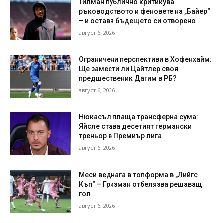
Тилман публично критикува
ръководството и феновете на „Байер“
– и оставя бъдещето си отворено
август 6, 2026
Ограничени перспективи в Хофенхайм:
Ще замести ли Цайтлер своя
предшественик Дагим в РБ?
август 6, 2026
Нюкасъл плаща трансферна сума:
Яйсле става десетият германски
треньор в Премиър лига
август 6, 2026
Меси веднага в топформа в „Лийгс
Къп“ – Гризман отбелязва решаващ
гол
август 6, 2026