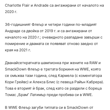
Charlotte Flair и Andrade са ангажирани от началото на
2020 г.
36-годишният Флеър и четири години по-младият
Андраде са двойка от 2019 г. и са ангажирани от
началото на 2020 г.; очевидното разпадане завърши с
помирение и двамата се появяват отново заедно от
края на 2021 г.
Дванайсеткратната шампионка при жените на RAW и
SmackDown Флеър е третата боркиня на WWE, която
се омъжва тази година, след Кармела (с коментатора
Кори Грейвс) и Алекса Блис (с певеца Райън Кабрера).
Това е вторият ѝ брак, след като се раздели с бореца
Томас „Брам“ Латимър преди пробива си в WWE.
В WWE Флеър загуби титлата си в SmackDown от