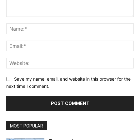
Comment:
Na
Ema
Web
Save my name, email, and website in this browser for the
next time I comment.
MOST POPULAR