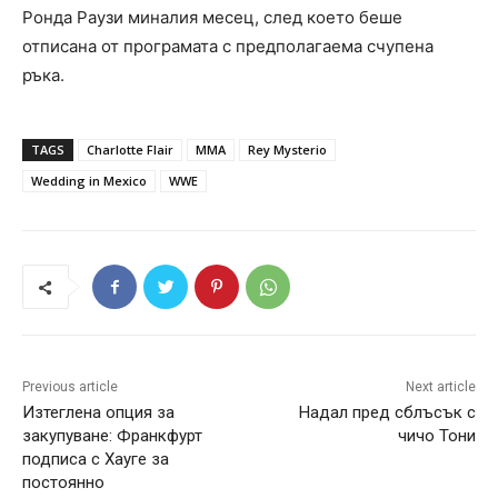
Ронда Раузи миналия месец, след което беше
отписана от програмата с предполагаема счупена
ръка.
TAGS
Charlotte Flair
MMA
Rey Mysterio
Wedding in Mexico
WWE
Previous article
Next article
Изтеглена опция за
Надал пред сблъсък с
закупуване: Франкфурт
чичо Тони
подписа с Хауге за
постоянно