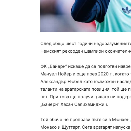
След общо шест години недоразумението
Немският рекорден шампион окончателно 
ФК „Байерн“ искаше да се подготви навр
Мануел Нойер и още през 2020 г., когато
Александър Нюбел като възможен наслед
таланти на вратарската позиция, той ще 
път. При това ще получи цялата ни подкр
„Байерн“ Хасан Салихамиджич.
Той обаче не проправи пътя си в Мюнхен,
Монако и Щутгарт. Сега вратарят напуск