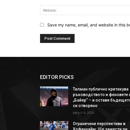
Save my name, email, and website in this b
EDITOR PICKS
Тилман публично критикува
ръководството и феновете 
„Байер“ – и оставя бъдещет
си отворено
август 6, 2026
Ограничени перспективи в
Хофенхайм: Ще замести ли