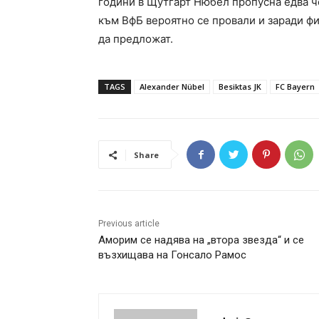
години в Щутгарт Нюбел пропусна едва ч
към ВфБ вероятно се провали и заради фи
да предложат.
TAGS
Alexander Nübel
Besiktas JK
FC Bayern
Share
Previous article
Аморим се надява на „втора звезда“ и се
възхищава на Гонсало Рамос