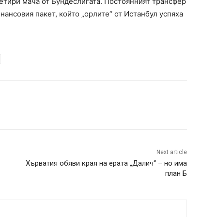
етири мача от Бундеслигата. Постоянният трансфер
нансовия пакет, който „орлите“ от Истанбул успяха
Next article
Хърватия обяви края на ерата „Далич“ – но има
план Б