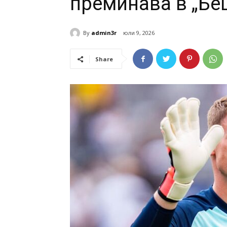
преминава в „Бе
By
admin3r
юли 9, 2026
Share