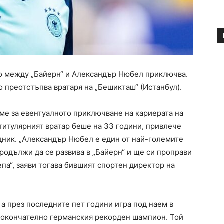
 между „Байерн“ и Александър Нюбел приключва.
преотстъпва вратаря на „Бешикташ“ (Истанбул).
еме за евентуалното приключване на кариерата на
 титулярният вратар беше на 33 години, привлече
ник. „Александър Нюбел е един от най-големите
продължи да се развива в „Байерн“ и ще си проправи
епа“, заяви тогава бившият спортен директор на
 а през последните пет години игра под наем в
а окончателно германския рекорден шампион. Той