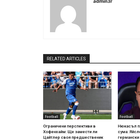
admin3r
RELATED ARTICLES
Football
Football
Ограничени перспективи в
Нюкасъл п
Хофенхайм: Ще замести ли
сума: Яйсл
Цайтлер своя предшественик
германски