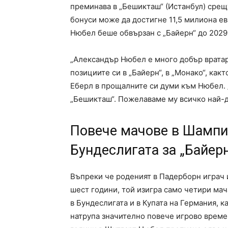
преминава в „Бешикташ“ (Истанбул) срещу
бонуси може да достигне 11,5 милиона ев
Нюбел беше обвързан с „Байерн“ до 2029 
„Александър Нюбел е много добър вратар
позициите си в „Байерн“, в „Монако“, как
Еберл в прощалните си думи към Нюбел. 
„Бешикташ“. Пожелаваме му всичко най-д
Повече мачове в Шампио
Бундеслигата за „Байер
Въпреки че роденият в Падерборн играч
шест години, той изигра само четири мача
в Бундеслигата и в Купата на Германия, к
натрупа значително повече игрово време