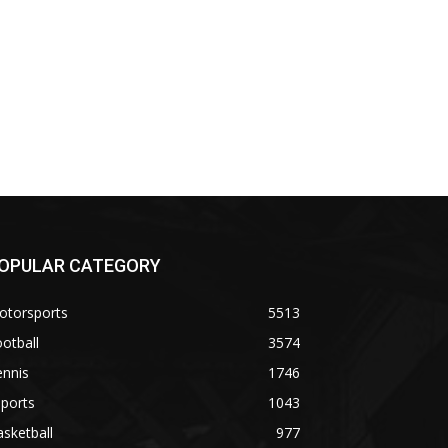
OPULAR CATEGORY
otorsports
5513
otball
3574
ennis
1746
ports
1043
sketball
977