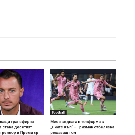
Football
лаща трансферна
Меси веднага в топформа в
е става десетият
„Лийгс Къп“ – Гризман отбелязва
 треньор в Премиър
решаващ гол