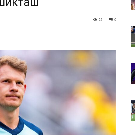
шикташ“
29
0