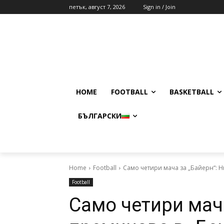
петък, август 7, 2026
Sign in / Join
HOME
FOOTBALL
BASKETBALL
БЪЛГАРСКИ
Home
Football
Само четири мача за „Байерн“: 
Football
Само четири мач