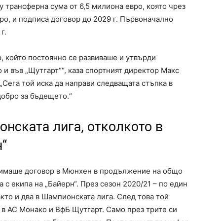
 трансферна сума от 6,5 милиона евро, която чрез
ро, и подписа договор до 2029 г. Първоначално
г.
, който постоянно се развиваше и утвърди
то и във „Щутгарт““, каза спортният директор Макс
„Сега той иска да направи следващата стъпка в
обро за бъдещето.“
нската лига, отколкото в
н“
 имаше договор в Мюнхен в продължение на общо
 с екипа на „Байерн“. През сезон 2020/21 – по един
акто и два в Шампионската лига. След това той
 в АС Монако и ВфБ Щутгарт. Само през трите си