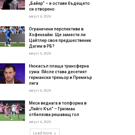
„Байер“ – и оставя бъдещето
си отворено
август 6, 2026
Ограничени перспективи в
Хофенхайм: Ще замести ли
Цайтлер своя предшественик
Дагим в РБ?
август 6, 2026
Нюкасъл плаща трансферна
сума: Яйсле става десетият
германски треньор в Премиър
лига
август 6, 2026
Меси веднага в топформа в
„Лийгс Къп“ – Гризман
отбелязва решаващ гол
август 6, 2026
Load more