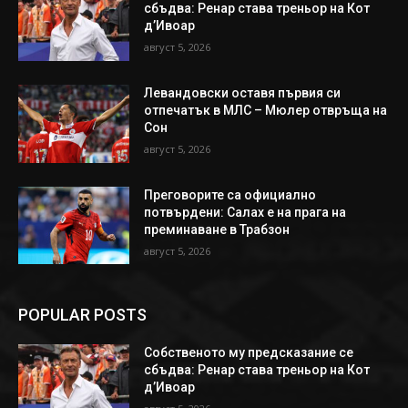
сбъдва: Ренар става треньор на Кот
д’Ивоар
август 5, 2026
Левандовски оставя първия си
отпечатък в МЛС – Мюлер отвръща на
Сон
август 5, 2026
Преговорите са официално
потвърдени: Салах е на прага на
преминаване в Трабзон
август 5, 2026
POPULAR POSTS
Собственото му предсказание се
сбъдва: Ренар става треньор на Кот
д’Ивоар