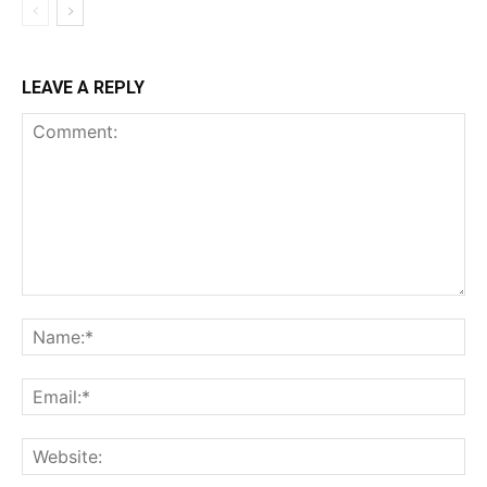
LEAVE A REPLY
Comment:
Na
Ema
Web