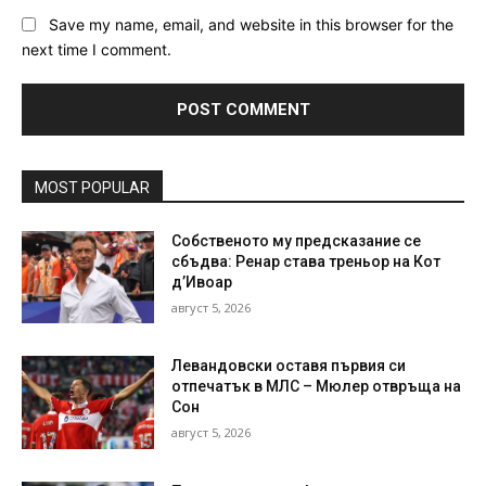
Save my name, email, and website in this browser for the
next time I comment.
MOST POPULAR
Собственото му предсказание се
сбъдва: Ренар става треньор на Кот
д’Ивоар
август 5, 2026
Левандовски оставя първия си
отпечатък в МЛС – Мюлер отвръща на
Сон
август 5, 2026