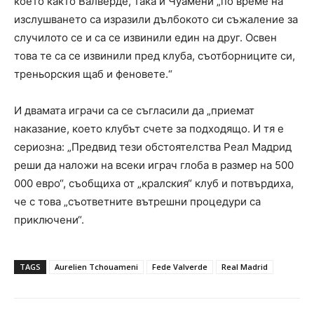
което както Валверде, така и Чуамени „по време на
изслушването са изразили дълбокото си съжаление за
случилото се и са се извинили един на друг. Освен
това те са се извинили пред клуба, съотборниците си,
треньорския щаб и феновете.“
И двамата играчи са се съгласили да „приемат
наказание, което клубът счете за подходящо. И тя е
сериозна: „Предвид тези обстоятелства Реал Мадрид
реши да наложи на всеки играч глоба в размер на 500
000 евро“, съобщиха от „кралския“ клуб и потвърдиха,
че с това „съответните вътрешни процедури са
приключени“.
TAGS
Aurelien Tchouameni
Fede Valverde
Real Madrid