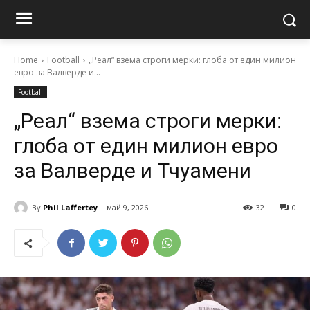
Home
Football
„Реал“ взема строги мерки: глоба от един милион
евро за Валверде и...
Football
„Реал“ взема строги мерки:
глоба от един милион евро
за Валверде и Тчуамени
By
Phil Laffertey
май 9, 2026
32
0