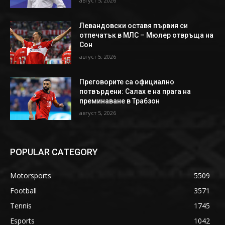
август 5, 2026
Левандовски оставя първия си
отпечатък в МЛС – Мюлер отвръща на
Сон
август 5, 2026
Преговорите са официално
потвърдени: Салах е на прага на
преминаване в Трабзон
август 5, 2026
POPULAR CATEGORY
Motorsports
5509
Football
3571
Tennis
1745
Esports
1042