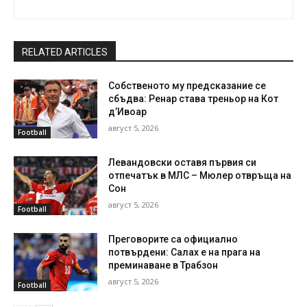
RELATED ARTICLES
Собственото му предсказание се
сбъдва: Ренар става треньор на Кот
д’Ивоар
август 5, 2026
Football
Левандовски оставя първия си
отпечатък в МЛС – Мюлер отвръща на
Сон
август 5, 2026
Football
Преговорите са официално
потвърдени: Салах е на прага на
преминаване в Трабзон
август 5, 2026
Football