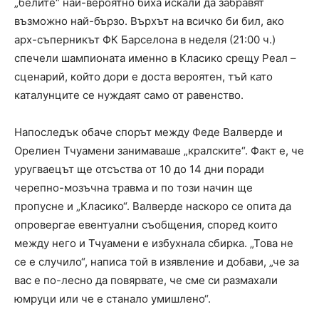
„белите“ най-вероятно биха искали да забравят
възможно най-бързо. Върхът на всичко би бил, ако
арх-съперникът ФК Барселона в неделя (21:00 ч.)
спечели шампионата именно в Класико срещу Реал –
сценарий, който дори е доста вероятен, тъй като
каталунците се нуждаят само от равенство.
Напоследък обаче спорът между Феде Валверде и
Орелиен Тчуамени занимаваше „кралските“. Факт е, че
уругваецът ще отсъства от 10 до 14 дни поради
черепно-мозъчна травма и по този начин ще
пропусне и „Класико“. Валверде наскоро се опита да
опровергае евентуални съобщения, според които
между него и Тчуамени е избухнала сбирка. „Това не
се е случило“, написа той в изявление и добави, „че за
вас е по-лесно да повярвате, че сме си размахали
юмруци или че е станало умишлено“.