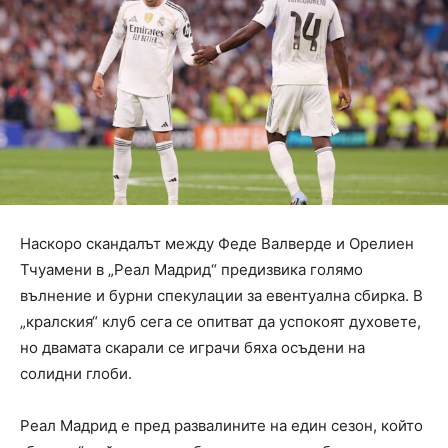
Наскоро скандалът между Феде Валверде и Орелиен
Тчуамени в „Реал Мадрид“ предизвика голямо
вълнение и бурни спекулации за евентуална сбирка. В
„кралския“ клуб сега се опитват да успокоят духовете,
но двамата скарали се играчи бяха осъдени на
солидни глоби.
Реал Мадрид е пред развалините на един сезон, който