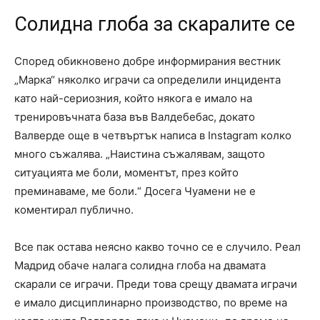
Солидна глоба за скаралите се
Според обикновено добре информирания вестник
„Марка“ няколко играчи са определили инцидента
като най-сериозния, който някога е имало на
тренировъчната база във Валдебебас, докато
Валверде още в четвъртък написа в Instagram колко
много съжалява. „Наистина съжалявам, защото
ситуацията ме боли, моментът, през който
преминаваме, ме боли.“ Досега Чуамени не е
коментирал публично.
Все пак остава неясно какво точно се е случило. Реал
Мадрид обаче налага солидна глоба на двамата
скарали се играчи. Преди това срещу двамата играчи
е имало дисциплинарно производство, по време на