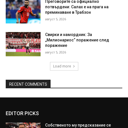
Преговорите са официално
потвърдени: Салах е на прага на
преминаване в Трабзон
август 5, 2026
Свирки и намордник: За
„Милионариос“ поражение след
поражение
август 5, 2026
Load more
RECENT COMMENTS
EDITOR PICKS
Собственото му предсказание се