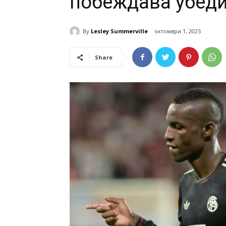
побеждава убед
By
Lesley Summerville
октомври 1, 2025
Share