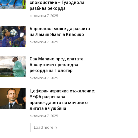
спокойствие – Гуардиола
разбива рекорда
октомври 7, 2025
Барселона може да разчита
на Ламин Ямал в Класико
октомври 7, 2025
Сан Марино пред вратата:
Арнаутович преследва
рекорда на Полстер
октомври 7, 2025
Цеферин изразява съжаление:
УЕФА разрешава
провеждането на мачове от
лигата в чужбина
октомври 7, 2025
Load more