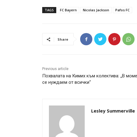
TAGS
FC Bayern
Nicolas Jackson
Pafos FC
Share
Previous article
Похвалата на Кимих към колектива: „В мом
се нуждаем от всички“
Lesley Summerville