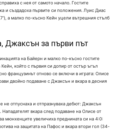
справиха с нея от самото начало. Гостите
ака и създадоха първите си положения. Луис Диас
7′), а малко по-късно Кейн уцели вътрешния стълб
а, Джаксън за първи път
инацията на Байерн и малко по-късно гостите
 Кейн, който с първия си допир от остър ъгъл
ъсно французинът отново се включи в играта: Олисе
рави двойно подаване с Джаксън и вкара в десния
е не отпуснаха и отпразнуваха дебют: Джаксън
н. Нападателят вкара след подаване на Олисе от
ова мюнхенците увеличиха преднината си на 4:0:
отива на защитата на Пафос и вкара втори гол (34-