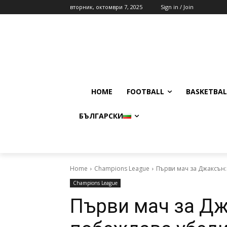
вторник, октомври 7, 2025
Sign in / Join
HOME
FOOTBALL
BASKETBAL
БЪЛГАРСКИ
Home
Champions League
Първи мач за Джаксън
Champions League
Първи мач за Дж