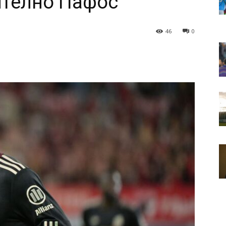
ително Пафос
46
0