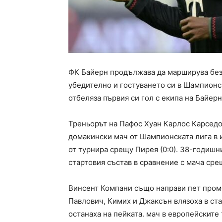
ФК Байерн продължава да марширува без
убедително и гостуването си в Шампионс
отбеляза първия си гол с екипа на Байерн
Треньорът на Пафос Хуан Карлос Карседо
домакински мач от Шампионската лига в и
от турнира срещу Пирея (0:0). 38-годишн
стартовия състав в сравнение с мача сре
Винсент Компани също направи пет проме
Павлович, Кимих и Джаксън влязоха в ста
останаха на пейката. мач в европейските 