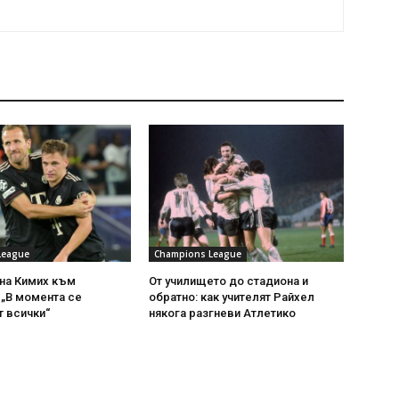
League
Champions League
на Кимих към
От училището до стадиона и
 „В момента се
обратно: как учителят Райхел
 всички“
някога разгневи Атлетико