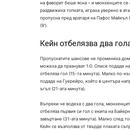
на фаворит беше ясна – и мюнхенците се 
раздвижиха топката, играха уверено в ат
пропусна пред вратаря на Пафос Майкъл (
(9′).
Кейн отбелязва два гол
Пропуснатите шансове не промениха дом
можеха да празнуват 1:0. Олисе подаде на
отбеляза гол (15-та минута). Малко по-к
подаде на Гуерейро, който в центъра нап
ъгъл (21-ата минута).
Въпреки че водеха с два гола, мюнхенцит
отбеляза първия си гол с екипа на Байер
завъртане (31-ата минута). Малко след т
Кейн се възползва от твърде плахата съпр