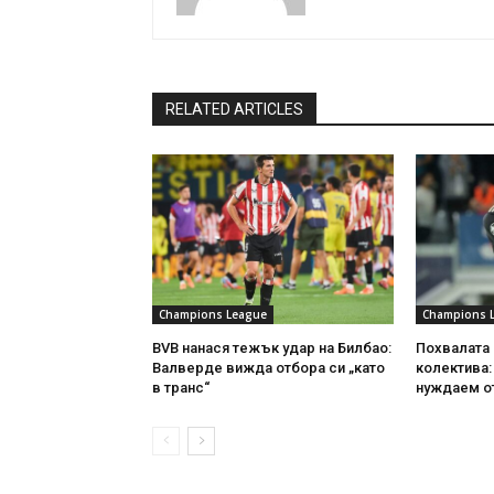
RELATED ARTICLES
Champions League
Champions 
BVB нанася тежък удар на Билбао:
Похвалата 
Валверде вижда отбора си „като
колектива:
в транс“
нуждаем от