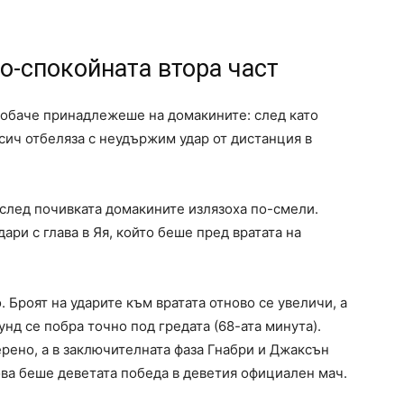
о-спокойната втора част
 обаче принадлежеше на домакините: след като
рсич отбеляза с неудържим удар от дистанция в
 след почивката домакините излязоха по-смели.
ари с глава в Яя, който беше пред вратата на
 Броят на ударите към вратата отново се увеличи, а
нд се побра точно под гредата (68-ата минута).
рено, а в заключителната фаза Гнабри и Джаксън
Това беше деветата победа в деветия официален мач.