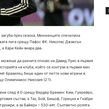
 загуба през сезона. Мюнхенците спечелиха
ката лига срещу Пафос ФК. Николас Джаксън
, а Хари Кейн вкара два.
 можеше да разчита отново на Давид Луис в първия
сторията на клуба, който се контузи в първия мач
ият бразилец беше един от петте нови играчи в
щу Олимпиакос Никозия (2:1).
ни след 4:0 срещу Вердер Бремен: Ким, Гуерейро,
ртовия състав, а Тах, Бой, Бишоф, Горецка и Гнабри
турнири, а за Байерн – 530-ият. Съответно ролята