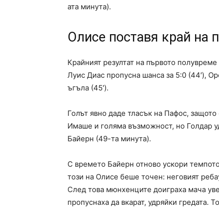
ата минута).
Олисе поставя край на п
Крайният резултат на първото полувреме
Луис Диас пропусна шанса за 5:0 (44′), О
ъгъла (45′).
Голът явно даде тласък на Пафос, защото
Имаше и голяма възможност, но Голдар уд
Байерн (49-та минута).
С времето Байерн отново ускори темпото.
този на Олисе беше точен: неговият ребау
След това мюнхенците доиграха мача уве
пропуснаха да вкарат, удряйки гредата. 