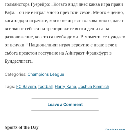
голмайстора Гуерейро: „Когато видя днес каква игра прави
Рафа. Той не е играл много през този сезон. Много е ценно,
когато дори играчите, които не играят толкова много, дават
всичко от себе си на тренировките всеки ден и са на
разположение, когато са необходими. В момента се нуждаем
от всички.“ Националният играч вероятно е прав: вече в
събота предстои гостуване на Айнтрахт Франкфурт в
Бундеслигата.
Categories:
Champions League
Tags:
FC Bayern
,
football
,
Harry Kane
,
Joshua Kimmich
Leave a Comment
Sports of the Day