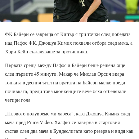
ФК Байерн се завръща от Кипър с три точки след победата
над Пафос ФК. Джошуа Кимих похвали отбора след мача, а
Хари Кейн съжаляваше за противника.
Първата среща между Пафос и Байерн беше решена още
след първите 45 минути. Макар че Мислав Орсич вкара
топката в десния ъгъл на вратата на Байерн малко преди
почивката, преди това мюнхенците вече бяха отбелязали
четири гола.
„Първото полувреме ми хареса“, каза Джошуа Кимих след
мача пред Prime Video. Халфът се завърна в стартовия
състав след два мача в Бундеслигата като резерва и видя как