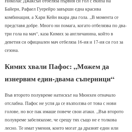
Николас Джаксън отбеляза първия си гол с екипа на
Байерн, Рафаел Гуерейро завърши една красива
комбинация, а Хари Кейн вкара два гола. „В момента се
представя добре. Много ни помага, когато отбелязва по два-
три гола на мач“, каза Кимих за англичанина, който в
деветия си официален мач отбеляза 16-ия и 17-ия си гол за
сезона.
Кимих хвали Пафос: „Можем да
изнервим един-двама съперници“
Във второто полувреме натискът на Мюнхен отначало
отслабна. Пафос не успя да се възползва от това с нови
голове, но все пак имаше повече свои атаки. „Във второто
полувреме забелязахме, че срещу тях също не е толкова
лесно. Те имат умения, които могат да дразнят един или