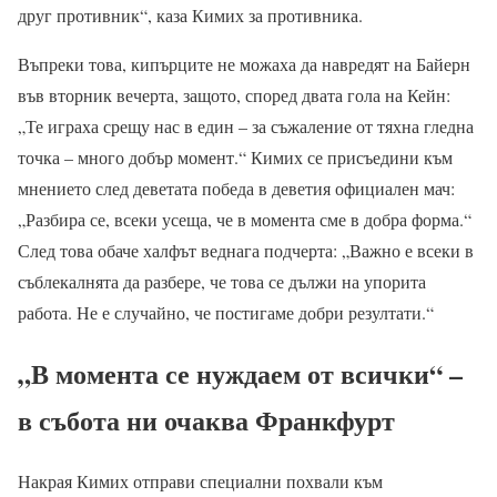
друг противник“, каза Кимих за противника.
Въпреки това, кипърците не можаха да навредят на Байерн
във вторник вечерта, защото, според двата гола на Кейн:
„Те играха срещу нас в един – за съжаление от тяхна гледна
точка – много добър момент.“ Кимих се присъедини към
мнението след деветата победа в деветия официален мач:
„Разбира се, всеки усеща, че в момента сме в добра форма.“
След това обаче халфът веднага подчерта: „Важно е всеки в
съблекалнята да разбере, че това се дължи на упорита
работа. Не е случайно, че постигаме добри резултати.“
„В момента се нуждаем от всички“ –
в събота ни очаква Франкфурт
Накрая Кимих отправи специални похвали към