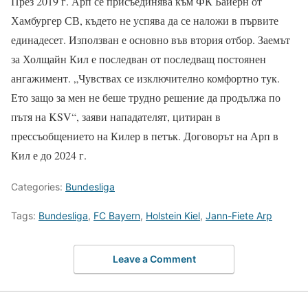
През 2019 г. Арп се присъединява към ФК Байерн от
Хамбургер СВ, където не успява да се наложи в първите
единадесет. Използван е основно във втория отбор. Заемът
за Холщайн Кил е последван от последващ постоянен
ангажимент. „Чувствах се изключително комфортно тук.
Ето защо за мен не беше трудно решение да продължа по
пътя на KSV“, заяви нападателят, цитиран в
прессъобщението на Килер в петък. Договорът на Арп в
Кил е до 2024 г.
Categories:
Bundesliga
Tags:
Bundesliga
,
FC Bayern
,
Holstein Kiel
,
Jann-Fiete Arp
Leave a Comment