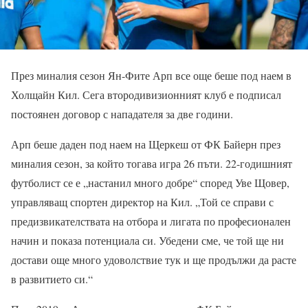
През миналия сезон Ян-Фите Арп все още беше под наем в
Холщайн Кил. Сега втородивизионният клуб е подписал
постоянен договор с нападателя за две години.
Арп беше даден под наем на Щеркеш от ФК Байерн през
миналия сезон, за който тогава игра 26 пъти. 22-годишният
футболист се е „настанил много добре“ според Уве Щовер,
управляващ спортен директор на Кил. „Той се справи с
предизвикателствата на отбора и лигата по професионален
начин и показа потенциала си. Убедени сме, че той ще ни
достави още много удоволствие тук и ще продължи да расте
в развитието си.“