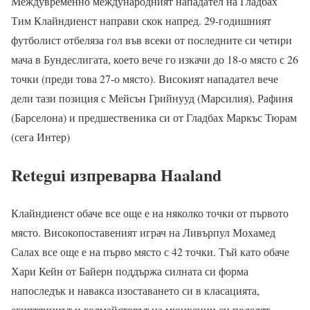
Междувременно международният нападател на Гладбах
Тим Клайндиенст направи скок напред. 29-годишният
футболист отбеляза гол във всеки от последните си четири
мача в Бундеслигата, което вече го изкачи до 18-о място с 26
точки (преди това 27-о място). Високият нападател вече
дели тази позиция с Мейсън Грийнууд (Марсилия), Рафиня
(Барселона) и предшественика си от Гладбах Маркъс Тюрам
(сега Интер)
Retegui изпреварва Haaland
Клайндиенст обаче все още е на няколко точки от първото
място. Високопоставеният играч на Ливърпул Мохамед
Салах все още е на първо място с 42 точки. Тъй като обаче
Хари Кейн от Байерн поддържа силната си форма
напоследък и навакса изоставането си в класацията,
египтянинът и голмайсторът на мюнхенци си поделят