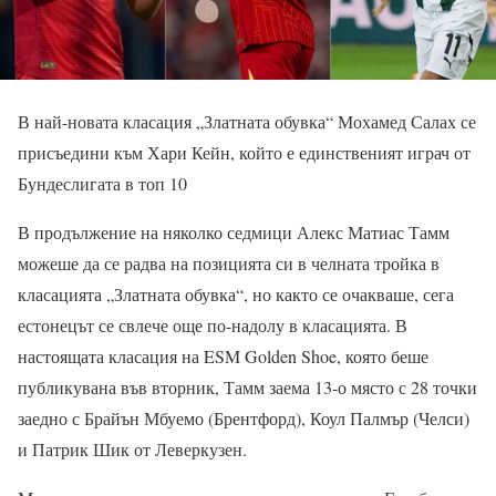
В най-новата класация „Златната обувка“ Мохамед Салах се
присъедини към Хари Кейн, който е единственият играч от
Бундеслигата в топ 10
В продължение на няколко седмици Алекс Матиас Тамм
можеше да се радва на позицията си в челната тройка в
класацията „Златната обувка“, но както се очакваше, сега
естонецът се свлече още по-надолу в класацията. В
настоящата класация на ESM Golden Shoe, която беше
публикувана във вторник, Тамм заема 13-о място с 28 точки
заедно с Брайън Мбуемо (Брентфорд), Коул Палмър (Челси)
и Патрик Шик от Леверкузен.