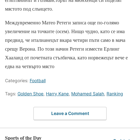
мястото под слънцето.
Междувременно Матео Ретеги записа още по-голямо
увеличение на точките (осем). Нищо чудно, като се има
предвид, че италианецът вкара четири пъти само в мача
срещу Верона. По този начин Ретеги измести Ерлинг
Хааланд от почетната стълбичка, като норвежецът вече е
едва на четвърто място
Categories:
Football
Tags:
Golden Shoe
,
Harry Kane
,
Mohamed Salah
,
Ranking
Leave a Comment
Sports of the Day