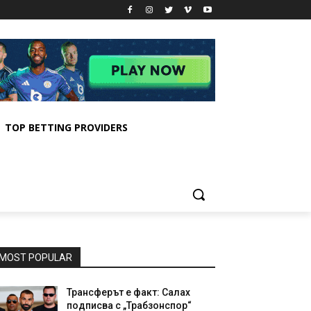
TOP BETTING PROVIDERS
MOST POPULAR
Трансферът е факт: Салах
подписва с „Трабзонспор“