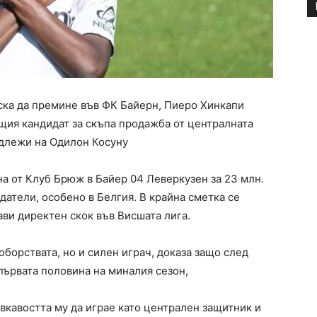
ска да премине във ФК Байерн, Пиеро Хинкапи
щия кандидат за скъпа продажба от централната
адлежи на Одилон Косуну
на от Клуб Брюж в Байер 04 Леверкузен за 23 млн.
датели, особено в Белгия. В крайна сметка се
ви директен скок във Висшата лига.
оборствата, но и силен играч, доказа защо след
първата половина на миналия сезон,
ъвкавостта му да играе като централен защитник и