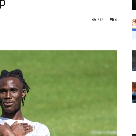
р
312
0