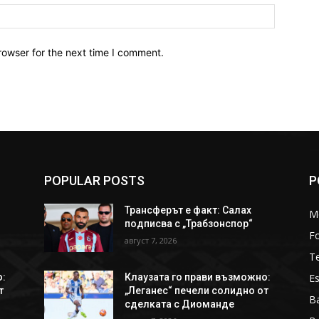
Website:
rowser for the next time I comment.
POPULAR POSTS
P
Трансферът е факт: Салах
M
подписва с „Трабзонспор“
Fo
август 7, 2026
T
Es
о:
Клаузата го прави възможно:
т
„Леганес“ печели солидно от
Ba
сделката с Диоманде