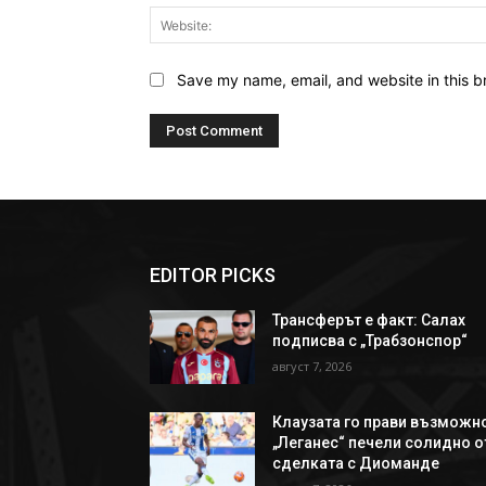
Save my name, email, and website in this b
EDITOR PICKS
Трансферът е факт: Салах
подписва с „Трабзонспор“
август 7, 2026
Клаузата го прави възможн
„Леганес“ печели солидно о
сделката с Диоманде