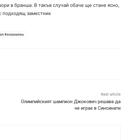
вори в бранша. В такъв случай обаче ще стане ясно,
с подходящ заместник
lon Kossounou
Next article
Олимпийският шампион Джокович решава да
не играе в Синсинати