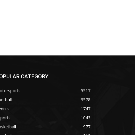
OPULAR CATEGORY
otorsports
5517
otball
3578
ennis
1747
ports
1043
sketball
977