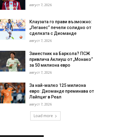
август 7, 2026
Клаузата го прави възможно:
„Леганес“ печели солидно от
сделката с Диоманде
август 7, 2026
Заместник на Баркола? ПСЖ
привлича Аклиуш от „Монако“
за 50 милиона евро
август 7, 2026
За най-малко 125 милиона
евро: Диоманде преминава от
Лайпциг в Реал
август 7, 2026
Load more