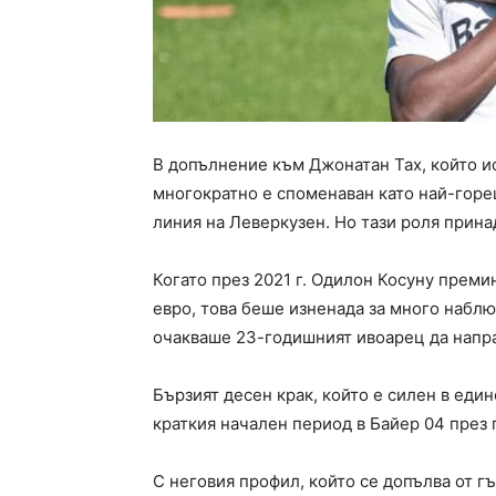
В допълнение към Джонатан Тах, който и
многократно е споменаван като най-горе
линия на Леверкузен. Но тази роля прин
Когато през 2021 г. Одилон Косуну преми
евро, това беше изненада за много наблю
очакваше 23-годишният ивоарец да напра
Бързият десен крак, който е силен в един
краткия начален период в Байер 04 през 
С неговия профил, който се допълва от г