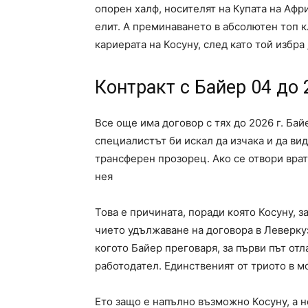
опорен халф, носителят на Купата на Афри
елит. А преминаването в абсолютен топ к
кариерата на Косуну, след като той избра
Контракт с Байер 04 до 
Все още има договор с тях до 2026 г. Бай
специалистът би искал да изчака и да ви
трансферен прозорец. Ако се отвори врат
нея
Това е причината, поради която Косуну, з
чието удължаване на договора в Леверкузе
когото Байер преговаря, за първи път отл
работодател. Единственият от триото в мо
Ето защо е напълно възможно Косуну, а н