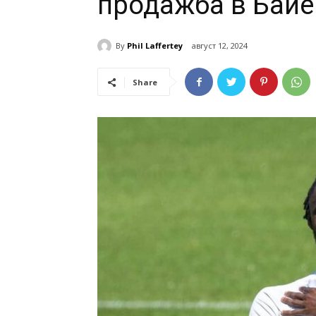
продажба в Байе
By
Phil Laffertey
август 12, 2024
Share