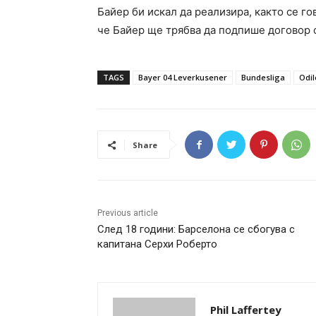
Байер би искал да реализира, както се го
че Байер ще трябва да подпише договор 
TAGS
Bayer 04 Leverkusener
Bundesliga
Odi
Share
Previous article
След 18 години: Барселона се сбогува с
капитана Серхи Роберто
Phil Laffertey