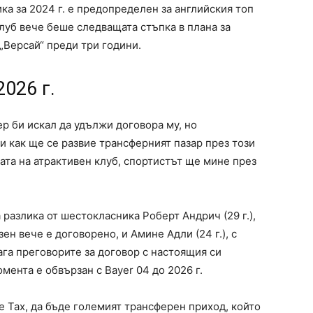
ка за 2024 г. е предопределен за английския топ
луб вече беше следващата стъпка в плана за
 „Версай“ преди три години.
2026 г.
ер би искал да удължи договора му, но
ди как ще се развие трансферният пазар през този
ата на атрактивен клуб, спортистът ще мине през
а разлика от шестокласника Роберт Андрич (29 г.),
н вече е договорено, и Амине Адли (24 г.), с
ага преговорите за договор с настоящия си
мента е обвързан с Bayer 04 до 2026 г.
е Тах, да бъде големият трансферен приход, който