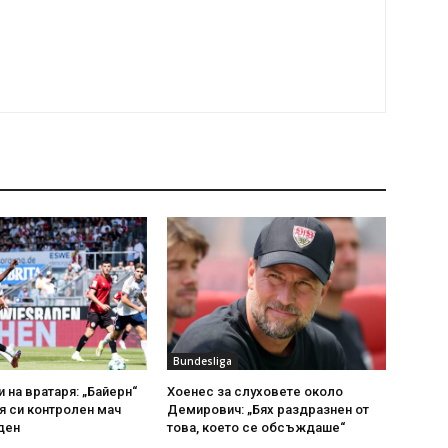
Bundesliga
 на вратаря: „Байерн“
Хоенес за слуховете около
я си контролен мач
Демирович: „Бях раздразнен от
ден
това, което се обсъждаше“