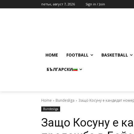
петък, август 7, 2026
Sign in / Join
HOME
FOOTBALL
BASKETBALL
БЪЛГАРСКИ
Home
Bundesliga
Защо Косуну е кандидат номер
Bundesliga
Защо Косуну е к