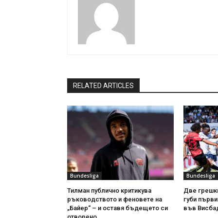
RELATED ARTICLES
Bundesliga
Bundesliga
Тилман публично критикува
Две грешки
ръководството и феновете на
губи първи
„Байер“ – и оставя бъдещето си
във Висба
отворено