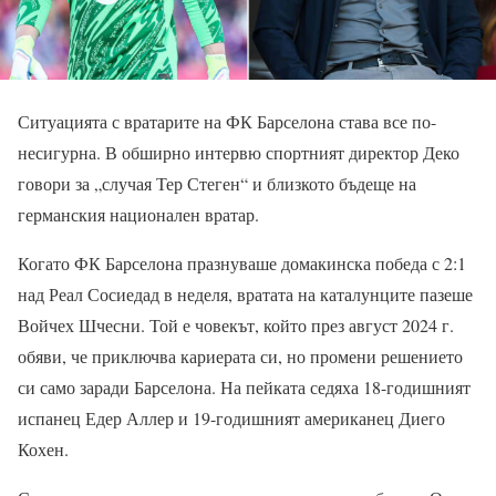
Ситуацията с вратарите на ФК Барселона става все по-
несигурна. В обширно интервю спортният директор Деко
говори за „случая Тер Стеген“ и близкото бъдеще на
германския национален вратар.
Когато ФК Барселона празнуваше домакинска победа с 2:1
над Реал Сосиедад в неделя, вратата на каталунците пазеше
Войчех Шчесни. Той е човекът, който през август 2024 г.
обяви, че приключва кариерата си, но промени решението
си само заради Барселона. На пейката седяха 18-годишният
испанец Едер Аллер и 19-годишният американец Диего
Кохен.