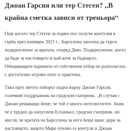
Джоан Гарсия или тер Стеген? „В
крайна сметка зависи от треньора“
Още когато тер Стеген за първи път получи контузия в
гърба през ноември 2023 г., Барселона започна да търси
подкрепление за вратата, според Деко. Подкрепление, което
да бъде за настоящето и най-вече за бъдещето.
Обещаващите варианти от собствения отбор не разполагаха
с достатъчно игрови опит и практика.
Така през лятото изборът падна върху Джоан Гарсия,
големият поддръжник на градския съперник. „В случая с
Джоан решаващо беше, че той е много интелигентен. Знам,
че е трудно да напуснеш Еспаньол, градски съперник, но
мисля, че вратата на Барселона за него беше шанс дори за
настоящето, защото Марк отново се контузи и Джоан