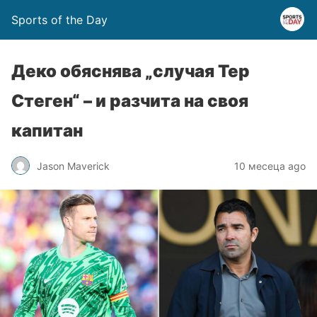
Sports of the Day
Деко обяснява „случая Тер
Стеген“ – и разчита на своя
капитан
Jason Maverick
10 месеца ago