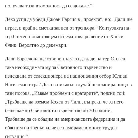
получава тази възможност да се докаже.“
Деко успя да убеди Джоан Гарсия в „проекта“, но: „Дали ще
играе, в крайна сметка зависи от треньора.“ Контузията на
тер Стеген понастоящем отнема това решение от Ханси
Флик. Вероятно до декември.
Дали Барселона ще отвори пътя, за да даде на тер Стеген
така необходимата му за Световното първенство и
изисквана от селекционера на националния отбор Юлиан
Нагелсман игра? Деко в никакъв случай не планира нищо в
тази посока. „Имаме проблеми с вратарите“, поясни той:
„Трябваше да вземем Кохен от Чили, въпреки че за него
беше важно Световното първенство до 20 години.
Трябваше да се обадим на американската федерация и да
обясним на треньора, че се намираме в много трудна
ситуация.“