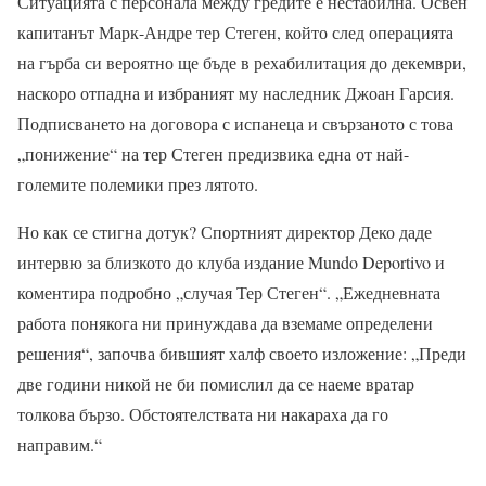
Ситуацията с персонала между гредите е нестабилна. Освен
капитанът Марк-Андре тер Стеген, който след операцията
на гърба си вероятно ще бъде в рехабилитация до декември,
наскоро отпадна и избраният му наследник Джоан Гарсия.
Подписването на договора с испанеца и свързаното с това
„понижение“ на тер Стеген предизвика една от най-
големите полемики през лятото.
Но как се стигна дотук? Спортният директор Деко даде
интервю за близкото до клуба издание Mundo Deportivo и
коментира подробно „случая Тер Стеген“. „Ежедневната
работа понякога ни принуждава да вземаме определени
решения“, започва бившият халф своето изложение: „Преди
две години никой не би помислил да се наеме вратар
толкова бързо. Обстоятелствата ни накараха да го
направим.“