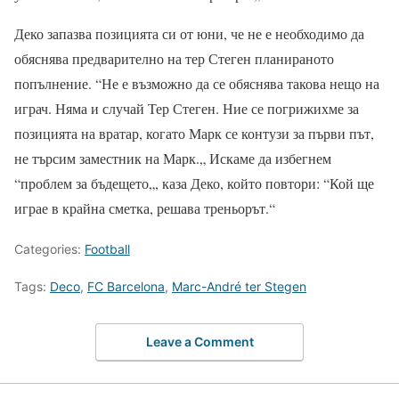
Деко запазва позицията си от юни, че не е необходимо да
обяснява предварително на тер Стеген планираното
попълнение. “Не е възможно да се обяснява такова нещо на
играч. Няма и случай Тер Стеген. Ние се погрижихме за
позицията на вратар, когато Марк се контузи за първи път,
не търсим заместник на Марк.„ Искаме да избегнем
“проблем за бъдещето„, каза Деко, който повтори: “Кой ще
играе в крайна сметка, решава треньорът.“
Categories:
Football
Tags:
Deco
,
FC Barcelona
,
Marc-André ter Stegen
Leave a Comment