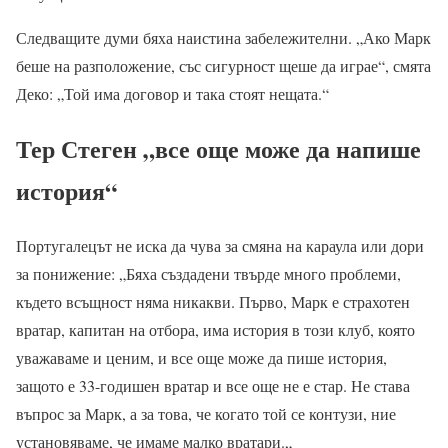
Следващите думи бяха наистина забележителни. „Ако Марк
беше на разположение, със сигурност щеше да играе“, смята
Деко: „Той има договор и така стоят нещата.“
Тер Стеген „все още може да напише
история“
Португалецът не иска да чува за смяна на караула или дори
за понижение: „Бяха създадени твърде много проблеми,
където всъщност няма никакви. Първо, Марк е страхотен
вратар, капитан на отбора, има история в този клуб, която
уважаваме и ценим, и все още може да пише история,
защото е 33-годишен вратар и все още не е стар. Не става
въпрос за Марк, а за това, че когато той се контузи, ние
установяваме, че имаме малко вратари.„