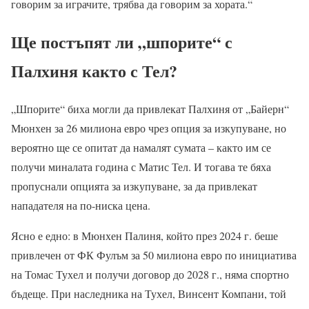
говорим за играчите, трябва да говорим за хората.“
Ще постъпят ли „шпорите“ с
Палхиня както с Тел?
„Шпорите“ биха могли да привлекат Палхиня от „Байерн“
Мюнхен за 26 милиона евро чрез опция за изкупуване, но
вероятно ще се опитат да намалят сумата – както им се
получи миналата година с Матис Тел. И тогава те бяха
пропуснали опцията за изкупуване, за да привлекат
нападателя на по-ниска цена.
Ясно е едно: в Мюнхен Палиня, който през 2024 г. беше
привлечен от ФК Фулъм за 50 милиона евро по инициатива
на Томас Тухел и получи договор до 2028 г., няма спортно
бъдеще. При наследника на Тухел, Винсент Компани, той