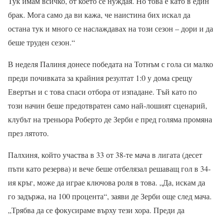
Тук имам всичко, от което се нуждая. Но това е като в един
брак. Мога само да ви кажа, че наистина бих искал да
остана тук и много се наслаждавах на този сезон – дори и да
беше труден сезон.“
В неделя Палиня донесе победата на Тотнъм с гола си малко
преди почивката за крайния резултат 1:0 у дома срещу
Евертън и с това спаси отбора от изпадане. Тъй като по
този начин беше предотвратен само най-лошият сценарий,
клубът на треньора Роберто де Зерби е пред голяма промяна
през лятото.
Палхиня, който участва в 33 от 38-те мача в лигата (десет
пъти като резерва) и вече беше отбелязал решаващ гол в 34-
ия кръг, може да играе ключова роля в това. „Да, искам да
го задържа, на 100 процента“, заяви де Зерби още след мача.
„Трябва да се фокусираме върху тези хора. Преди да