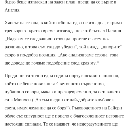
бързо беше изтласкан на заден план, преди да се върне в
Англия.
Хаосът на сезона, в който отборът едва не изпадна, с трима
треньори за кратко време, изглежда не е отблъснал Палиня.
„Надявам се следващият сезон да протече съвсем по-
различно, в това съм твърдо убеден“, той вижда „шпорите“
скоро в по-добра позиция. „Ако анализираме сезона, това
ще доведе до голямо подобрение след края му.“
Преди почти точно една година португалският национал,
който не беше повикан за Световното първенство,
публично говори, макар и преждевременно, за оставането
си в Мюнхен („Аз съм в един от най-добрите клубове в
света, имам желание да се боря“). Ръководството на Байерн
обаче със сигурност ще е приело с благосклонност неговите
настоящи сигнали. Те се надяват, че недоразумението ще