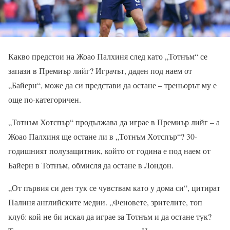
Какво предстои на Жоао Палхиня след като „Тотнъм“ се
запази в Премиър лийг? Играчът, даден под наем от
„Байерн“, може да си представи да остане – треньорът му е
още по-категоричен.
„Тотнъм Хотспър“ продължава да играе в Премиър лийг – а
Жоао Палхиня ще остане ли в „Тотнъм Хотспър“? 30-
годишният полузащитник, който от година е под наем от
Байерн в Тотнъм, обмисля да остане в Лондон.
„От първия си ден тук се чувствам като у дома си“, цитират
Палиня английските медии. „Феновете, зрителите, топ
клуб: кой не би искал да играе за Тотнъм и да остане тук?