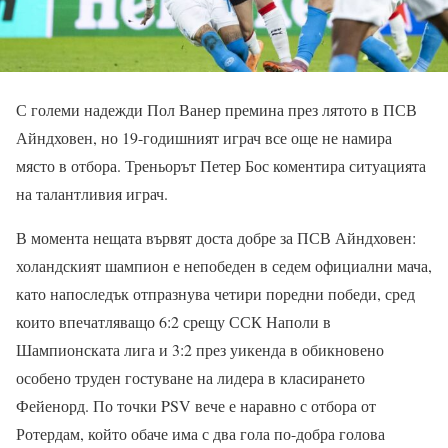
С големи надежди Пол Ванер премина през лятото в ПСВ
Айндховен, но 19-годишният играч все още не намира
място в отбора. Треньорът Петер Бос коментира ситуацията
на талантливия играч.
В момента нещата вървят доста добре за ПСВ Айндховен:
холандският шампион е непобеден в седем официални мача,
като напоследък отпразнува четири поредни победи, сред
които впечатляващо 6:2 срещу ССК Наполи в
Шампионската лига и 3:2 през уикенда в обикновено
особено труден гостуване на лидера в класирането
Фейенорд. По точки PSV вече е наравно с отбора от
Ротердам, който обаче има с два гола по-добра голова