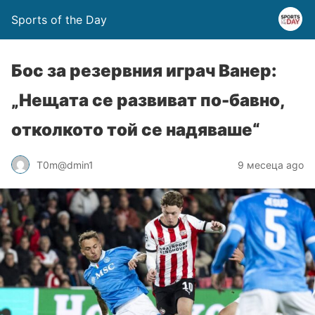
Sports of the Day
Бос за резервния играч Ванер:
„Нещата се развиват по-бавно,
отколкото той се надяваше“
T0m@dmin1
9 месеца ago