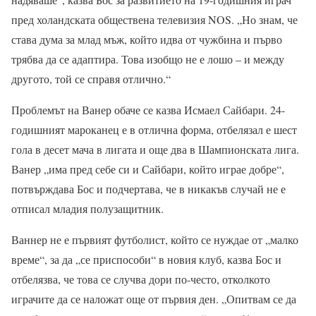
пред холандската обществена телевизия NOS. „Но знам, че
става дума за млад мъж, който идва от чужбина и първо
трябва да се адаптира. Това изобщо не е лошо – и между
другото, той се справя отлично.“
Проблемът на Ванер обаче се казва Исмаел Сайбари. 24-
годишният мароканец е в отлична форма, отбелязал е шест
гола в десет мача в лигата и още два в Шампионската лига.
Ванер „има пред себе си и Сайбари, който играе добре“,
потвърждава Бос и подчертава, че в никакъв случай не е
отписал младия полузащитник.
Ваннер не е първият футболист, който се нуждае от „малко
време“, за да „се приспособи“ в новия клуб, казва Бос и
отбелязва, че това се случва дори по-често, отколкото
играчите да се наложат още от първия ден. „Опитвам се да