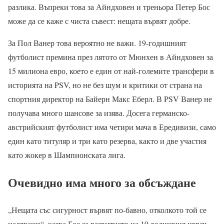
разлика. Въпреки това за Айндховен и треньора Петер Бос
може да се каже с чиста съвест: нещата вървят добре.
За Пол Ванер това вероятно не важи. 19-годишният
футболист премина през лятото от Мюнхен в Айндховен за
15 милиона евро, което е един от най-големите трансфери в
историята на PSV, но не без шум и критики от страна на
спортния директор на Байерн Макс Еберл. В PSV Ванер не
получава много шансове за изява. Досега германско-
австрийският футболист има четири мача в Ередивизи, само
един като титуляр и три като резерва, както и две участия
като жокер в Шампионската лига.
Очевидно има много за обсъждане
„Нещата със сигурност вървят по-бавно, отколкото той се
надяваше“, казва Бос за развитието на 19-годишния играч