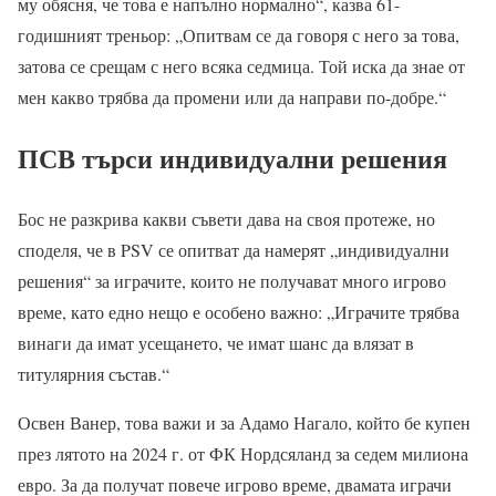
му обясня, че това е напълно нормално“, казва 61-
годишният треньор: „Опитвам се да говоря с него за това,
затова се срещам с него всяка седмица. Той иска да знае от
мен какво трябва да промени или да направи по-добре.“
ПСВ търси индивидуални решения
Бос не разкрива какви съвети дава на своя протеже, но
споделя, че в PSV се опитват да намерят „индивидуални
решения“ за играчите, които не получават много игрово
време, като едно нещо е особено важно: „Играчите трябва
винаги да имат усещането, че имат шанс да влязат в
титулярния състав.“
Освен Ванер, това важи и за Адамо Нагало, който бе купен
през лятото на 2024 г. от ФК Нордсяланд за седем милиона
евро. За да получат повече игрово време, двамата играчи