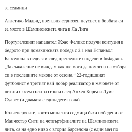
за седмици
Атлетико Мадрид претърпя сериозен неуспех в борбата си
за място в Шампионската лига в Ла Лига
Португалският нападател Жоао Феликс получи контузия в
бедрото при домакинската победа с 2:1 над Еспаньол
Барселона в неделя и след прегледите сподели в Instagram:
„За съжаление не виждам как ще мога да помогна на отбора
си в последните мачове от сезона.“ 22-годишният
футболист е третият най-добър реализатор в мачовете от
лигата с осем гола за сезона след Анхел Кореа и Луис
Суарес (и двамата с единадесет гола).
Колченеросите, които миналата седмица бяха победени от
Манчестър Сити на четвъртфиналите на Шампионската
лига, са на едно ниво с втория Барселона (с един мач по-