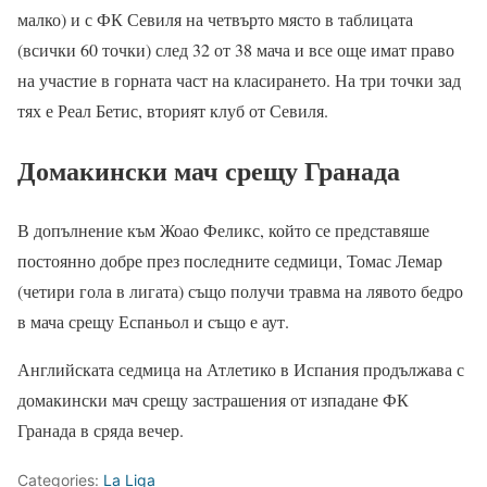
малко) и с ФК Севиля на четвърто място в таблицата
(всички 60 точки) след 32 от 38 мача и все още имат право
на участие в горната част на класирането. На три точки зад
тях е Реал Бетис, вторият клуб от Севиля.
Домакински мач срещу Гранада
В допълнение към Жоао Феликс, който се представяше
постоянно добре през последните седмици, Томас Лемар
(четири гола в лигата) също получи травма на лявото бедро
в мача срещу Еспаньол и също е аут.
Английската седмица на Атлетико в Испания продължава с
домакински мач срещу застрашения от изпадане ФК
Гранада в сряда вечер.
Categories:
La Liga