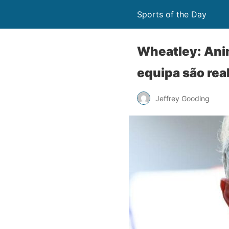
Sports of the Day
Wheatley: Anim
equipa são rea
Jeffrey Gooding