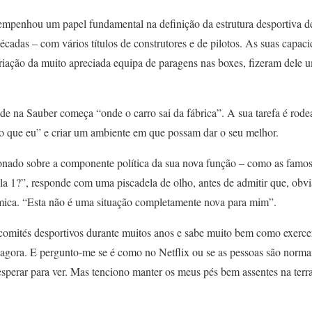
empenhou um papel fundamental na definição da estrutura desportiva 
écadas – com vários títulos de construtores e de pilotos. As suas capa
criação da muito apreciada equipa de paragens nas boxes, fizeram dele u
de na Sauber começa “onde o carro sai da fábrica”. A sua tarefa é rode
do que eu” e criar um ambiente em que possam dar o seu melhor.
nado sobre a componente política da sua nova função – como as famos
la 1?”, responde com uma piscadela de olho, antes de admitir que, obv
mica. “Esta não é uma situação completamente nova para mim”.
comités desportivos durante muitos anos e sabe muito bem como exercer
agora. E pergunto-me se é como no Netflix ou se as pessoas são normais
sperar para ver. Mas tenciono manter os meus pés bem assentes na terra