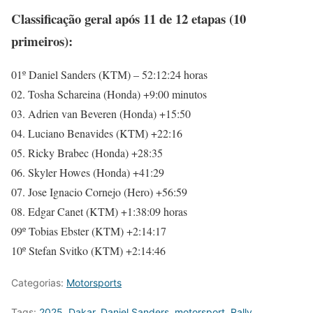
Classificação geral após 11 de 12 etapas (10
primeiros):
01º Daniel Sanders (KTM) – 52:12:24 horas
02. Tosha Schareina (Honda) +9:00 minutos
03. Adrien van Beveren (Honda) +15:50
04. Luciano Benavides (KTM) +22:16
05. Ricky Brabec (Honda) +28:35
06. Skyler Howes (Honda) +41:29
07. Jose Ignacio Cornejo (Hero) +56:59
08. Edgar Canet (KTM) +1:38:09 horas
09º Tobias Ebster (KTM) +2:14:17
10º Stefan Svitko (KTM) +2:14:46
Categorias:
Motorsports
Tags:
2025
,
Dakar
,
Daniel Sanders
,
motorsport
,
Rally