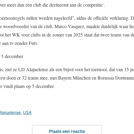
ver meer dan één club die deelneemt aan de competitie’.
ernooiregels zullen worden nageleefd”, aldus de officiële verklaring. D
 de woordvoerder van de club, Marco Vasquez, maakte duidelijk waar het
r het WK voor clubs in de zomer van 2025 staat dat twee teams van d
 aan tv-zender Futv.
p 5 december
s, ziet ze LD Alajuelense als een bijrol voor het toernooi, dat van 15 ju
erst doen er 32 teams mee, met Bayern München en Borussia Dortmund 
r vindt plaats op 5 december
Alajuelense
,
USA
Plaats een reactie