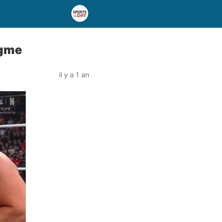
igme
il y a 1 an