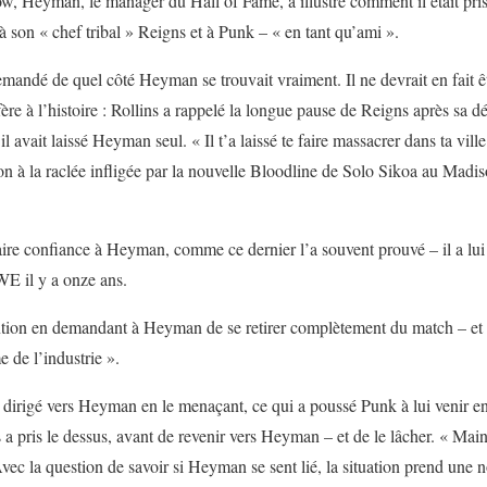
w, Heyman, le manager du Hall of Fame, a illustré comment il était pri
s à son « chef tribal » Reigns et à Punk – « en tant qu’ami ».
emandé de quel côté Heyman se trouvait vraiment. Il ne devrait en fait ê
éfère à l’histoire : Rollins a rappelé la longue pause de Reigns après sa
il avait laissé Heyman seul. « Il t’a laissé te faire massacrer dans ta vill
usion à la raclée infligée par la nouvelle Bloodline de Solo Sikoa au M
aire confiance à Heyman, comme ce dernier l’a souvent prouvé – il a lu
WE il y a onze ans.
ntion en demandant à Heyman de se retirer complètement du match – et de
e de l’industrie ».
s dirigé vers Heyman en le menaçant, ce qui a poussé Punk à lui venir en
 a pris le dessus, avant de revenir vers Heyman – et de le lâcher. « Mai
Avec la question de savoir si Heyman se sent lié, la situation prend une