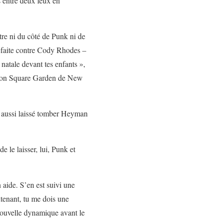
s entre deux feux en
tre ni du côté de Punk ni de
 défaite contre Cody Rhodes –
e natale devant tes enfants »,
adison Square Garden de New
i aussi laissé tomber Heyman
 le laisser, lui, Punk et
 aide. S’en est suivi une
ntenant, tu me dois une
 nouvelle dynamique avant le