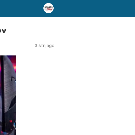
ων
3 έτη ago