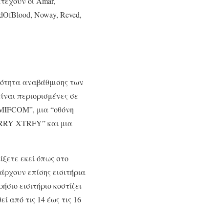
τέχουν οι Amar,
dOfBlood, Noway, Reved,
ατότητα αναβάθμισης των
είναι περιορισμένες σε
ν MIFCOM”, μια “οθόνη
RRY XTRFY” και μια
ίξετε εκεί όπως στο
άρχουν επίσης εισιτήρια
ήσιο εισιτήριο κοστίζει
ί από τις 14 έως τις 16