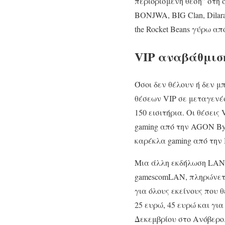
περιορισμένη θέση” στη 
BONJWA, BIG Clan, Dilara
the Rocket Beans γύρω από
VIP αναβάθμιση
Όσοι δεν θέλουν ή δεν μ
θέσεων VIP σε μεταγενέσ
150 εισιτήρια. Οι θέσεις
gaming από την AGON B
καρέκλα gaming από την B
Μια άλλη εκδήλωση LAN, 
gamescomLAN, πληρώνετε 
για όλους εκείνους που 
25 ευρώ, 45 ευρώ και για
Δεκεμβρίου στο Ανόβερο