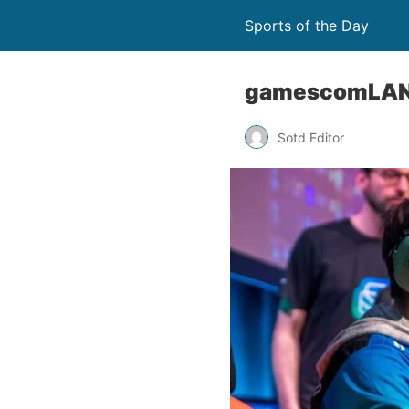
Sports of the Day
gamescomLAN:
Sotd Editor