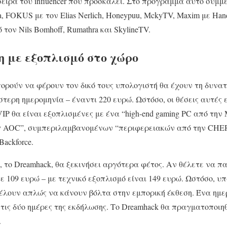
σειρά του influencer που προσκαλεί. Στο πρόγραμμα αυτό συμμε
, FOKUS με τον Elias Nerlich, Honeypuu, MckyTV, Maxim με Han
 τον Nils Bomhoff, Rumathra και SkylineTV.
 με εξοπλισμό στο χώρο
πορούν να φέρουν τον δικό τους υπολογιστή θα έχουν τη δυν
τερη ημερομηνία – έναντι 220 ευρώ. Ωστόσο, οι θέσεις αυτές 
 VIP θα είναι εξοπλισμένες με ένα “high-end gaming PC από τη
y AOC”, συμπεριλαμβανομένων “περιφερειακών από την CHE
ackforce.
το Dreamhack, θα ξεκινήσει αργότερα φέτος. Αν θέλετε να πα
109 ευρώ – με τεχνικό εξοπλισμό είναι 149 ευρώ. Ωστόσο, υπ
θέλουν απλώς να κάνουν βόλτα στην εμπορική έκθεση. Ένα ημερ
 τις δύο ημέρες της εκδήλωσης. Το Dreamhack θα πραγματοποιηθε
.