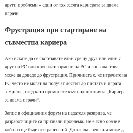
други проблеми – един от тях засяга кариерата за двама
играчи
Фрустрация при стартиране на
съвместна кариера
Ако искате да се състезавате един срещу друг или един с
друг на PC или кросплатформено на PC и конзола, това
може да доведе до фрустрация. Причината е, че играчите на
PC често не могат да получат достъп до пистата и играта
замръзва, след като преминете към подпозицията „Кариера
за двама играчи“.
Запис в официалния форум на издателя разкрива, че
разработчиците са признали проблема. Не е ясно обаче в
кой пач ще бъде отстранен той. Дотогава грешката може да