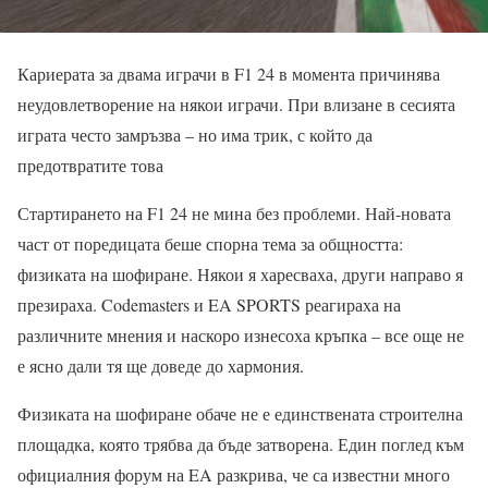
Кариерата за двама играчи в F1 24 в момента причинява
неудовлетворение на някои играчи. При влизане в сесията
играта често замръзва – но има трик, с който да
предотвратите това
Стартирането на F1 24 не мина без проблеми. Най-новата
част от поредицата беше спорна тема за общността:
физиката на шофиране. Някои я харесваха, други направо я
презираха. Codemasters и EA SPORTS реагираха на
различните мнения и наскоро изнесоха кръпка – все още не
е ясно дали тя ще доведе до хармония.
Физиката на шофиране обаче не е единствената строителна
площадка, която трябва да бъде затворена. Един поглед към
официалния форум на EA разкрива, че са известни много