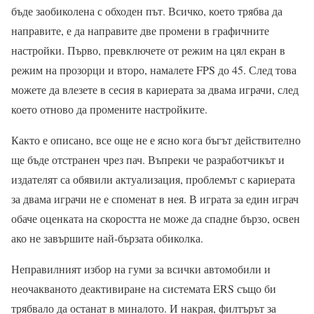
бъде заобиколена с обходен път. Всичко, което трябва да
направите, е да направите две промени в графичните
настройки. Първо, превключете от режим на цял екран в
режим на прозорци и второ, намалете FPS до 45. След това
можете да влезете в сесия в кариерата за двама играчи, след
което отново да промените настройките.
Както е описано, все още не е ясно кога бъгът действително
ще бъде отстранен чрез пач. Въпреки че разработчикът и
издателят са обявили актуализация, проблемът с кариерата
за двама играчи не е споменат в нея. В играта за един играч
обаче оценката на скоростта не може да спадне бързо, освен
ако не завършите най-бързата обиколка.
Неправилният избор на гуми за всички автомобили и
неочакваното деактивиране на системата ERS също би
трябвало да останат в миналото. И накрая, филтърът за