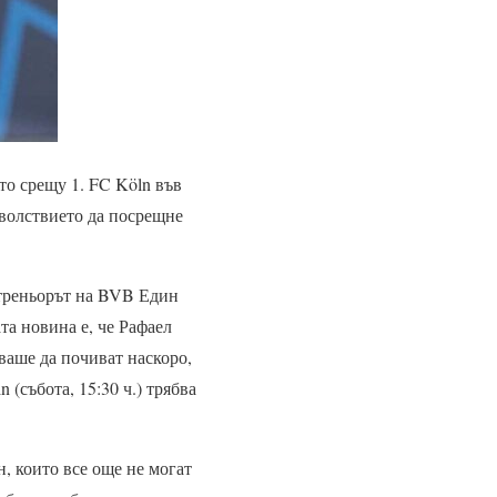
то срещу 1. FC Köln във
оволствието да посрещне
 треньорът на BVB Един
та новина е, че Рафаел
ваше да почиват наскоро,
(събота, 15:30 ч.) трябва
, които все още не могат