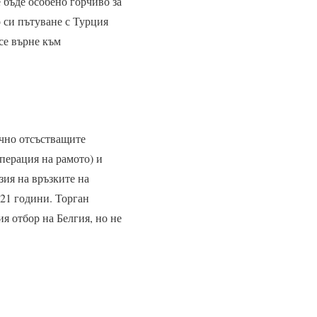
 бъде особено горчиво за
 си пътуване с Турция
се върне към
очно отсъстващите
перация на рамото) и
зия на връзките на
 21 години. Торган
я отбор на Белгия, но не