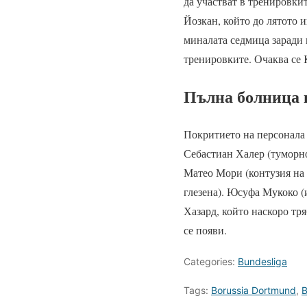
да участват в тренировки
Йозкан, който до лятото
миналата седмица заради 
тренировките. Очаква се K
Пълна болница 
Покритието на персонала 
Себастиан Халер (туморно
Матео Мори (контузия на 
глезена). Юсуфа Мукоко (
Хазард, който наскоро тр
се появи.
Categories:
Bundesliga
Tags:
Borussia Dortmund
,