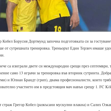
р Кобел Борусия Дортмунд започна подготовката си за гостуване
ше от сутрешната тренировка. Треньорът Един Терзич имаше уд
чи.
вече са изиграли двете си международни срещи през септември,
ение само 13 играчи за тренировка във вторник сутринта. Добра
ми) и Юлиан Брандт (грип), двама професионалисти, които тряб
ователно участието им в предстоящия мач навън срещу 1. FC Köln 
 страж Грегор Кобел (разкъсани мускулни влакна) и Салих Озкан