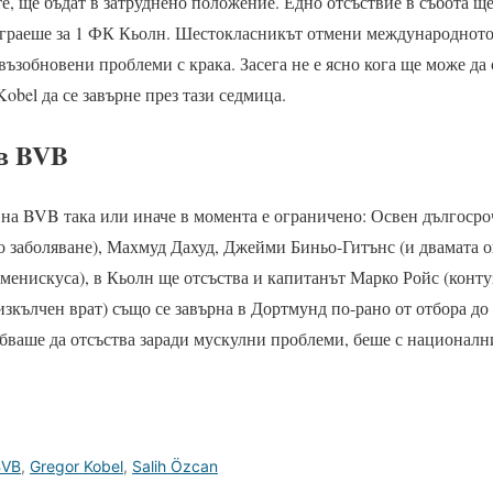
те, ще бъдат в затруднено положение. Едно отсъствие в събота ще
 играеше за 1 ФК Кьолн. Шестокласникът отмени международното
възобновени проблеми с крака. Засега не е ясно кога ще може да 
obel да се завърне през тази седмица.
в BVB
на BVB така или иначе в момента е ограничено: Освен дългоср
 заболяване), Махмуд Дахуд, Джейми Биньо-Гитънс (и двамата о
менискуса), в Кьолн ще отсъства и капитанът Марко Ройс (конту
изкълчен врат) също се завърна в Дортмунд по-рано от отбора до
ябваше да отсъства заради мускулни проблеми, беше с национални
BVB
,
Gregor Kobel
,
Salih Özcan