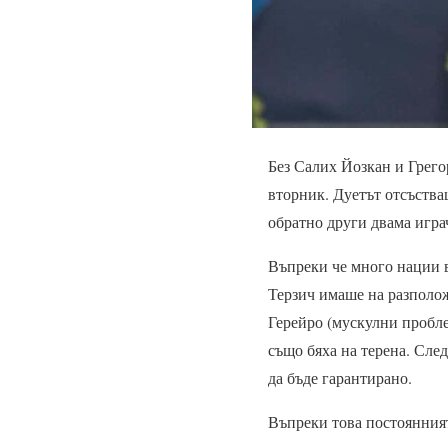
Без Салих Йозкан и Грего
вторник. Дуетът отсъства
обратно други двама игра
Въпреки че много нации 
Терзич имаше на разполож
Герейро (мускулни пробле
също бяха на терена. След
да бъде гарантирано.
Въпреки това постоянният